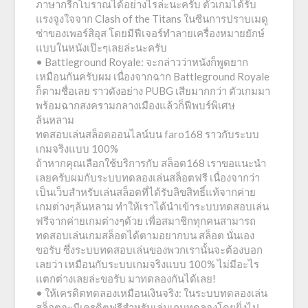
ภาษากรีกโบราณได้อย่างไรล่ะนะครับ ตัวเกมได้รับ
แรงจูงใจจาก Clash of the Titans ในซีนการปราบเมดู
ซ่าของเพอร์สิอุส โดยมีฟีเจอร์ทำลายเครื่องหมายยักษ์
แบบในหนังเป๊ะๆเลยล่ะนะครับ
• Battleground Royale: จะกล่าวว่าหนังก็พูดยาก
เหมือนกันครับผม เนื่องจากฉาก Battleground Royale
ก็ตามชื่อเลย ราวดังอย่าง PUBG เสียมากกว่า ตัวเกมมา
พร้อมฉากสงครามกลางเมืองแล้วก็ฟีพบร์พิเศษ
ล้นหลาม
ทดสอบเล่นสล็อตออนไลน์บน faro168 ราวกับระบบ
เกมจริงแบบ 100%
ถ้าหากคุณเลือกใช้บริการกับ สล็อต168 เราขอแนะนำ
เลยครับผมกับระบบทดลองเล่นสล็อตฟรี เนื่องจากว่า
เป็นเว็บสำหรับเล่นสล็อตที่ได้รับลิขสิทธิ์แท้จากค่าย
เกมต่างๆล้นหลาม ทำให้เราได้นำเข้าระบบทดสอบเล่น
ฟรีจากค่ายเกมต่างๆด้วย เพื่อสมาชิกทุกคนสามารถ
ทดสอบเล่นเกมสล็อตได้ตามอยากบน สล็อต นั่นเอง
ขอรับ ซึ่งระบบทดสอบเล่นของพวกเรานั้นจะต้องบอก
เลยว่า เหมือนกับระบบเกมจริงแบบ 100% ไม่มีอะไร
แตกต่างเลยล่ะขอรับ มาทดลองกันได้เลย!
• ให้เครดิตทดลองเหมือนเงินจริง: ในระบบทดลองเล่น
สล็อตจะมีเครดิตฟรีสำหรับเล่นเกมทดลองโดยยิ่งไป