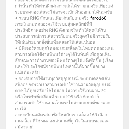
กว่านั้น ทำให้ท่านฝึกฝนการเล่นได้ราวเกมจริง เพียงแค่
ระบบทดลองเล่นจะไม่อาจจะเบิกเงินออกมาได้นะครับ
• ระบบ RNG ลักษณะเดียวกันกับเกมจริง:
faro168
ภายในเกมทดลองจะใช้ระบบสุ่มผลลัพธ์ที่มี
ประสิทธิภาพอย่าง RNG ดังเกมจริง ทำให้คุณได้รับ
ประสบการณ์การเล่นราวกับเกมจริงสุดๆไม่มีการปรับ
ให้เล่นง่ายมากยิ่งขึ้นเพื่อหลอกให้เล่นแน่นอน
• มีฟีเจอร์ครบทุกโหมด: เกมสล็อตในโหมดทดลองเล่น
สามารถเปิดใช้งานฟีพบร์ต่างๆได้ในทันที เพื่อคุณเห็น
ลักษณะการทำงานของฟีพบร์ต่างๆได้แจ้งชัดขึ้น รู้เรื่อง
และใช้ประโยชน์จากฟีพบร์เหล่านี้ได้มากขึ้นอย่าง
แน่แท้นะครับ
• รองรับการใช้งานทุกวัสดุอุปกรณ์: ระบบทดลองเล่น
สล็อตของพวกเราสามารถเข้าใช้งานผ่านวัสดุอุปกรณ์
ต่างๆได้ทุกเครื่องใช้ไม้สอย ไม่ว่าจะใช้งานผ่าน PC
หรือโทรศัพท์เคลื่อนที่ ระบบ iOS หรือ Anroid ก็
สามารถเข้าใช้งานบนเว็บตรงไม่ผ่านเอเย่นต์ของพวก
เราได้
ลงทะเบียนสมัครสมาชิกใหม่กับเรา สล็อต168 เลือก
เกมสล็อตที่ใช่ ทดลองเล่นเกมที่ถูกใจในแบบของคุณ
สมัครเลย!