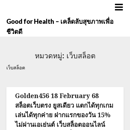
Good for Health – เคล็ดลับสุขภาพเพื่อ
ชีวิตดี
หมวดหมู่:
เว็บสล็อต
เว็บสล็อต
Golden456 18 February 68
สล็อตเว็บตรง ยูสเดียว แตกได้ทุกเกม
เล่นได้ทุกค่าย ฝากแรกของวัน 15%
ไม่ผ่านเอเย่นต์ เว็บสล็อตออนไลน์