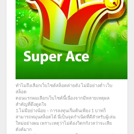
ทำไมถึงเลือกเว็บไซต์สล็อตค่ายดัง ไม่มีอย่างต่ำ เว็บ
สล็อต
ตอนแรกผมเลือกเว็บไซต์นี้เนื่องจากมีหลายเหตุผล
สำคัญที่ดึงดูดใจ
1.ไม่มีอย่างน้อย – การลงทุนเริ่มต้นเพียง 1 บาทก็
สามารถหมุนสล็อตได้ นี่เป็นจุดกำเนิดที่ดีสำหรับผู้เล่น
ใหม่อย่างผม เพราะเหตุว่าไม่ต้องวิตกกังวลว่าจะเสีย
ตังค์มาก