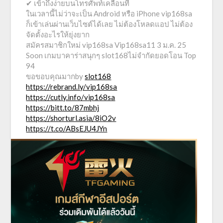
✔ เข้าถึงง่ายบนโทรศัพท์เคลื่อนที่
ในเวลานี้ไม่ว่าจะเป็น Android หรือ iPhone vip168sa
ก็เข้าเล่นผ่านเว็บไซต์ได้เลย ไม่ต้องโหลดแอป ไม่ต้อง
จัดตั้งอะไรให้ยุ่งยาก
สมัครสมาชิกใหม่ vip168sa Vip168sa11 3 ม.ค. 25
Soon เกมบาคาร่าสนุกๆ slot168ไม่จำกัดยอดโอน Top
94
ขอขอบคุณมากby
slot168
https://rebrand.ly/vip168sa
https://cutly.info/vip168sa
https://bitt.to/87mbhj
https://shorturl.asia/8iO2v
https://t.co/ABsEJU4JYn