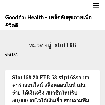
Good for Health – เคล็ดลับสุขภาพเพื่อ
ชีวิตดี
หมวดหมู่:
slot168
slot168
Slot168 20 FEB 68 vip168sa บา
คาร่าออนไลน์ สล็อตออนไลน์ เล่น
ง่าย ได้เงินจริง สมาชิกใหม่รับ
50,000 จบไวได้เงินเร็ว สอบถามทีม