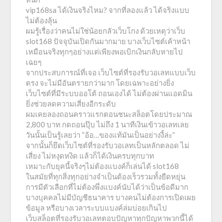
vip168sa ได้เงินจริงไหม? จากที่ลองแล้ว ได้จริงแบบ
ไม่ต้องลุ้น
ผมรู้เรื่องว่าคนไม่ใช่น้อยกลัวเว็บโกง ด้วยเหตุว่าเว็บ
slot168 ปัจจุบันเปิดกันมากมาย บางเว็บไซต์เค้าหน้า
เหมือนจริงทุกๆอย่างแต่เพียงพอเบิกเงินกลับหายไป
เฉยๆ
จากประสบการณ์ที่เจอ เว็บไซต์ที่รองรับวอเลทแบบเว็บ
ตรง จะไม่มีอันตรายกว่ามาก โดยเฉพาะอย่างยิ่ง
เว็บไซต์ที่มีระบบออโต้ ถอนเองได้ ไม่ต้องผ่านแอดมิน
ยิ่งช่วยลดความเสี่ยงอีกระดับ
ผมเคยลองถอนคราวแรกตอนชนะสล็อตโดยประมาณ
2,800 บาท กดถอนปุ๊บ ไม่ถึง 1 นาทีเงินเข้าวอเลทเลย
วันนั้นเป็นรู้เลยว่า “อ้อ…ของแท้มันเป็นอย่างงี้ล่ะ”
จากนั้นก็ยึดเว็บไซต์ที่รองรับวอเลทเป็นหลักตลอด ไม่
เสี่ยง ไม่หงุดหงิด แล้วก็ได้เงินครบทุกบาท
เหมาะกับยุคนี้จริงๆไม่ต้องแบงค์ก็เล่นได้ slot168
ในสมัยที่ทุกสิ่งทุกอย่างจำเป็นต้องเร็วรวมทั้งยืดหยุ่น
การมีตัวเลือกที่ไม่ต้องพึ่งแบงค์นับได้ว่าเป็นข้อดีมาก
บางบุคคลไม่มีบัญชีธนาคาร บางคนไม่ต้องการเปิดเผย
ข้อมูล หรือบางเวลาระบบแบงค์ล่มบ่อยเกินไป
เว็บสล็อตที่รองรับวอเลทตอบปัญหาทุกปัญหาพวกนี้ได้