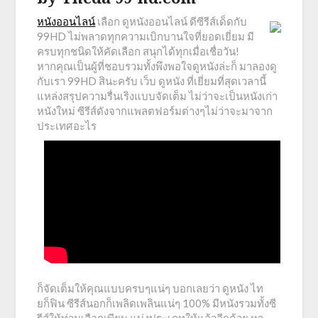
หนังออนไลน์
เลือก ดูหนังออนไลน์ ดีซีรีส์เด็ดกับ
99HD ไม่พลาดทุกความเบิกบานใจที่ยอดเยี่ยม มี
ครบทุกชนิดให้คัดเลือก สนุกได้ทุกเมื่อเชื่อวัน!
หากคุณเป็นผู้ที่ชอบรวมทั้งพึงพอใจดูหนังล่ะก็ มาลองดู
กับเรา 99HD สินะครับ เว็บ ดูหนัง ที่เยี่ยมที่สุดเวลานี้
แหล่งสรุปความรื่นเริงแบบจัดเต็ม ไม่ว่าจะเป็นหนังเก่า
หนังใหม่ ซีรีส์ดังจากแพลตฟอร์มต่างๆไม่ว่าจะมาจาก
ประเทศอะไร
ก็จัดเต็มให้คุณแบบครบๆแน่ๆ บอกเลยว่า ดูหนัง ไท
ยก็ฟิน ซีรีส์นอกก็เพลิดเพลินแน่ๆ 100% มีหนังรวมทั้งซี