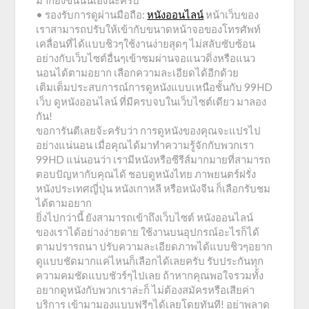
มากยิ่งขึ้นนั่นเองนะครับ
• รองรับการดูผ่านมือถือ:
หนังออนไลน์
หน้าเว็บของ
เราสามารถปรับให้เข้ากับขนาดหน้าจอของโทรศัพท์
เคลื่อนที่ได้แบบชิวๆใช้งานง่ายสุดๆ ไม่สลับซับซ้อน
อย่างกับเว็บไซต์อื่นๆเข้าชมผ่านจอแนวดิ่งหรือแนว
นอนได้ตามอยาก เลือกความละเอียดได้อีกด้วย
เติมเต็มประสบการณ์การดูหนังแบบเหนือชั้นกับ 99HD
เว็บ ดูหนังออนไลน์ ที่มีครบจบในเว็บไซต์เดียว มาลอง
กัน!
ขอการันตีเลยจ้ะครับว่า การดูหนังของคุณจะแปรไป
อย่างแน่นอน เมื่อคุณได้มาทำความรู้จักกับพวกเรา
99HD แน่นอนว่า เรามีหนังหรือซีรีส์มากมายที่สามารถ
ตอบปัญหากับคุณได้ ชอบดูหนังไทย ภาพยนตร์ฝรั่ง
หนังประเทศญี่ปุ่น หนังเกาหลี หรือหนังจีน ก็เลือกรับชม
ได้ตามอยาก
ยิ่งไปกว่านี้ ยังสามารถเข้าถึงเว็บไซต์ หนังออนไลน์
ของเราได้อย่างง่ายดาย ใช้งานบนอุปกรณ์อะไรก็ได้
ตามปรารถนา ปรับความละเอียดภาพได้แบบชิวๆอยาก
ดูแบบชัดมากแค่ไหนก็เลือกได้เลยครับ รับประกันทุก
ความคมชัดแบบชัวร์ๆไปเลย ถ้าหากคุณพอใจรวมทั้ง
อยากดูหนังกับพวกเราล่ะก็ ไม่ต้องสมัครหรือเสียค่า
บริการ เข้ามามองแบบฟรีๆได้เลยโดยทันที! อย่าพลาด