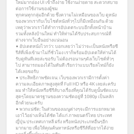
ใหม่มากอ่อง UI เข้าถึงง่าย ใช้งานง่ายดาย สะดวกสบาย
ต่อการใช้งานของผู้ชม
ทุกคนทุกกลุ่มอีกด้วย ซึ่งความไม่เหมือนของเว็บ ดูหนัง
ของพวกเรากับเว็บไซต์หนังทั่วๆไปก็มีเหมือนกัน ด้วย
เหตุว่าพวกเราได้ทำการอัปเดตระบบอีกทั้งหน้าบ้าน
รวมทั้งหลังบ้านใหม่ ทำให้ท่านได้รับประสบการณ์ที่
ต่างจากเว็บอื่นอย่างแน่นอน
• อัปเดตหนังไวกว่า: บอกเลยว่า ไม่ว่าจะเป็นหนังหรือซี
รีส์ที่เพิ่งเข้ามาไม่กี่ชั่วโมง เราก็พร้อมอัปเดตให้ท่านได้
รับดูทันทีเลยล่ะขอรับ ไม่ต้องรอนานๆดังเว็บไซต์ทั่วๆ
ไป สามารถมองได้ในทันที เรียกว่าแบบเรียลไทม์ก็ยัง
ได้เลยขอรับ
• ประสิทธิภาพชัดเจน: เว็บของพวกเรามีการตั้งค่า
ความละเอียดภาพสูงสุดที่ Full HD หรือ 4K เลยล่ะครับ
ผม ทำให้หนังหรือซีรีส์บางเรื่องที่คุณได้รับดูนั้นชัดแบบ
สุดๆโดยมาตรฐานของความชัดอยู่ที่ 1080p เป็นหลัก
อีกด้วยนะครับ
• พวกแน่ชัด: ในส่วนของเมนูต่างๆจะมีการแยกหมวด
เอาไว้อย่างเห็นได้ชัด ได้แก่ ภาพยนตร์ไทย ประเทศ
ญี่ปุ่น ประเทศเกาหลี ฝรั่ง หรือหนังประเภทอื่นๆอีก
มากมาย เพื่อให้คุณค้นหาหนังหรือซีรีส์ที่อยากได้ง่าย