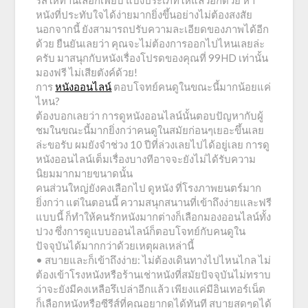
รีส์ให้ท่านเลือกเพียบ แบ่งประเภทให้แล้วอีกด้วย หา
หนังที่ประทับใจได้ง่ายมากยิ่งขึ้นอย่างไม่ต้องสงสัย
นอกจากนี้ ยังสามารถปรับความละเอียดของภาพได้อีก
ด้วย ยืนยันเลยว่า คุณจะไม่ต้องการออกไปไหนเลยล่ะ
ครับ มาสนุกกับหนังเรื่องโปรดของคุณที่ 99HD เท่านั้น
มองฟรี ไม่เสียตังค์ด้วย!
การ
หนังออนไลน์
ตอบโจทย์คนดูในขณะนี้มากน้อยแค่
ไหน?
ต้องบอกเลยว่า การดูหนังออนไลน์นั้นตอบปัญหากับผู้
ชมในขณะนี้มากยิ่งกว่าคนดูในสมัยก่อนๆเยอะขึ้นเลย
ล่ะขอรับ ผมยังจำช่วง 10 ปีที่ล่วงเลยไปได้อยู่เลย การดู
หนังออนไลน์เต็มเรื่องบางทีอาจจะยังไม่ได้รับความ
นิยมมากมายขนาดนั้น
คนส่วนใหญ่ยังคงเลือกไป ดูหนัง ที่โรงภาพยนตร์มาก
ยิ่งกว่า แต่ในตอนนี้ ความสนุกสนานที่เข้าถึงง่ายและฟรี
แบบนี้ ก็ทำให้คนรักหนังมากต่างก็เลือกมองออนไลน์ทั้ง
ปวง ซึ่งการดูแบบออนไลน์ก็ตอบโจทย์กับคนดูใน
ปัจจุบันได้มากกว่าด้วยเหตุผลเหล่านี้
• สบายและก็เข้าถึงง่าย: ไม่ต้องเดินทางไปไหนไกล ไม่
ต้องเข้าโรงหนังหรือร้านเช่าหนังที่สมัยปัจจุบันไม่ทราบ
ว่าจะยังมีคงเหลือรึเปล่าอีกแล้ว เพียงแค่มีอินเทอร์เน็ต
ก็เลือกหนังหรือซีรีส์ที่คุณอยากดูได้ทันที สบายสุดๆดูได้