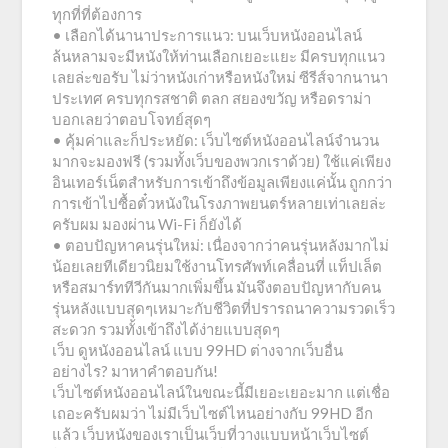
ทุกที่ที่ต้องการ
• เลือกได้นานาประการแนว: บนเว็บหนังออนไลน์
ล้นหลามจะมีหนังให้ท่านเลือกเยอะแยะ มีครบทุกแนว
เลยล่ะขอรับ ไม่ว่าหนังเก่าหรือหนังใหม่ ซีรีส์จากนานา
ประเทศ ครบทุกรสชาติ ตลก สยองขวัญ หรือดราม่า
บอกเลยว่าตอบโจทย์สุดๆ
• คุ้มค่าและก็ประหยัด: เว็บไซต์หนังออนไลน์จำนวน
มากจะมองฟรี (รวมทั้งเว็บของพวกเราด้วย) ใช้แค่เพียง
อินเทอร์เน็ตสำหรับการเข้าถึงข้อมูลเพียงแค่นั้น ถูกกว่า
การเข้าไปซื้อตั๋วหนังในโรงภาพยนตร์หลายเท่าเลยล่ะ
ครับผม มองผ่าน Wi-Fi ก็ยังได้
• ตอบปัญหาคนรุ่นใหม่: เนื่องจากว่าคนรุ่นหลังมากไม่
น้อยเลยทีเดียวนิยมใช้งานโทรศัพท์เคลื่อนที่ แท็ปเล็ต
หรือสมาร์ททีวีกันมากเพิ่มขึ้น มันจึงตอบปัญหากับคน
รุ่นหลังแบบสุดๆเหมาะกับชีวิตที่ปรารถนาความรวดเร็ว
สะดวก รวมทั้งเข้าถึงได้ง่ายแบบสุดๆ
เว็บ ดูหนังออนไลน์ แบบ 99HD ต่างจากเว็บอื่น
อย่างไร? มาหาคำตอบกัน!
เว็บไซต์หนังออนไลน์ในขณะนี้มีเยอะเยอะมาก แต่เชื่อ
เถอะครับผมว่า ไม่มีเว็บไซต์ไหนอย่างกับ 99HD อีก
แล้ว เว็บหนังของเราเป็นเว็บที่วางแบบหน้าเว็บไซต์