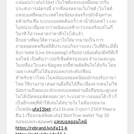
แน่นอนว่า ufa11bet เว็บไซต์แทงบอลมีผลมากกับ
ประสบการณ์ตรงนี้ จากที่ลองหลายเว็บไซต์ เว็บไซต์
แทงบอลที่คนประเทศไทยนิยมเล่นจริงๆมักมีจุดร่วม
คล้ายกัน คือ ระบบบอลสดต้องเร็ว ค่าน้ำอัปเดตไว และ
ไม่หน่วง เนื่องจากว่าพนันบอลช้ากว่าเกมจริงแค่ไม่กี่
วินาที ก็อาจพลาดราคาดีๆไปได้แล้ว
อีกอย่างที่ผมให้ความเอาใจใส่มากมายเป็น การ
ถ่ายทอดสดหรือสถิติประกอบกิจการแทง เว็บที่ดีจะมีทั้ง
ยังภาพสด (Live Streaming) หรืออย่างน้อยต้องมีสถิติเรี
ยลไทม์ เป็นต้นว่า เปอร์เซ็นต์ครองบอล จำนวนเตะมุม
ใบเหลือง ใบแดง ข้อมูลพวกนี้ช่วยตัดสินใจได้จริง โดย
เฉพาะคนที่ไม่ได้มองบอลเก่งระดับเซียน
สำหรับชาวไทย เว็บพนันบอลยอดนิยมมักรองรับภาษา
ไทย ใช้งานง่าย เล่นผ่านมือถือได้ลื่น เนื่องจากคนไม่ใช่
น้อยรวมถึงผมเอง มักแทงบอลสดผ่านมือถือขณะดูบอล
ไม่ได้เปิดคอมพ์ตลอดเวลา ระบบฝาก-ถอนออโต้ เร็ว ก็
เป็นอีกเหตุที่ทำให้เล่นได้สบายใจ ไม่ต้องรอนาน
เว็บพนัน
ufa11bet
ufa11k.one 5 กุมภา 2569 Mayra
ยืน 1 เรื่องเกมสล็อต ufa11betTrue wallet Top 30
ขอขอบพระคุณweb
แทงบอลออนไลน์
https://rebrand.ly/ufa11-k