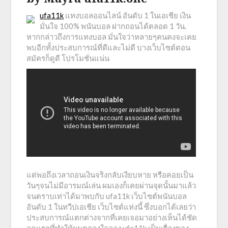
ufa11k
แทงบอลออนไลน์ อันดับ 1 ในเอเชีย เงิน
มั่นใจ 100% พนันบอล ฝากถอนได้ตลอด 1 วัน.
หากกล่าวถึงการแทงบอล มั่นใจว่าหลายๆคนคงจะเคย
พบอีกทั้งประสบการณ์ที่ดีและไม่ดี บางเว็บไซต์ตอน
สมัครก็ดูดี โปรโมชั่นแน่น
แต่พอถึงเวลาถอนเงินจริงกลับเงียบหาย หรือคอยเป็น
วันๆจนไม่มีอารมณ์เล่น ผมเองก็เคยผ่านจุดนั้นมาแล้ว
จนตราบเท่าได้มาพบกับ ufa11k เว็บไซต์พนันบอล
อันดับ 1 ในทวีปเอเชีย เว็บไซต์แห่งนี้ ซึ่งบอกได้เลยว่า
ประสบการณ์แตกต่างจากที่เคยเจอมาอย่างเห็นได้ชัด