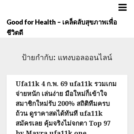
Good for Health – เคล็ดลับสุขภาพเพื่อ
ชีวิตดี
ป้ายกำกับ:
แทงบอลออนไลน์
Ufa11k 4 ก.พ. 69 ufa11k รวมเกม
จ่ายหนัก เล่นง่าย มือใหม่ก็เข้าใจ
สมาชิกใหม่รับ 200% สถิติทีมครบ
ถ้วน ดูราคาสดได้ทันที ufa11k
สมัครเลย คุ้มจริงไม่จกตา Top 97
by Mayra ufa11k.one