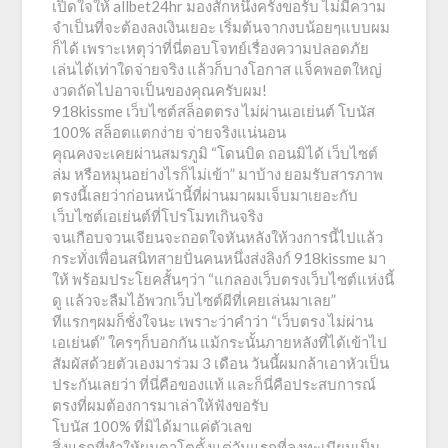
เปิดใจให้ allbet24hr มองสักหนึ่งครั้งขอรับ ไม่มีความ
จำเป็นที่จะต้องลงเงินเยอะ เริ่มต้นจากงบน้อยๆแบบผม
ก็ได้ เพราะเหตุว่าที่นี่ตอบโจทย์เรื่องความปลอดภัย
เล่นได้เท่าใดจ่ายจริง แล้วก็บางโอกาส แจ็คพอตใหญ่
งวดถัดไปอาจเป็นของคุณครับผม!
918kissme เว็บไซต์สล็อตตรง ไม่ผ่านเอเย่นต์ โบนัส
100% สล็อตแตกง่าย จ่ายจริงแน่นอน
คุณคงจะเคยผ่านสมรภูมิ “โดนบิด ถอนมิได้ เว็บไซต์
ล่ม หรือหมุนอย่างไรก็ไม่เข้า” มาบ้าง ยอมรับสารภาพ
ตรงนี้เลยว่าก่อนหน้านี้ที่ผ่านมาผมเจ็บมาเยอะกับ
เว็บไซต์เอเย่นต์ที่โปรโมทเกินจริง
จนเกือบจวนเจียนจะถอดใจหันหลังให้วงการนี้ไปแล้ว
กระทั่งเพื่อนสนิทสายปั่นคนหนึ่งส่งลิงก์ 918kissme มา
ให้ พร้อมประโยคสั้นๆว่า “แกลองเว็บตรงเว็บไซต์แห่งนี้
ดู แล้วจะลืมไอ้พวกเว็บไซต์ผีที่เคยเล่นมาเลย”
ทีแรกๆผมก็ชั่งใจนะ เพราะว่าคำว่า “เว็บตรง ไม่ผ่าน
เอเย่นต์” ใครๆก็บอกกัน แม้กระนั้นภายหลังที่ได้เข้าไป
สัมผัสด้วยตัวเองมาร่วม 3 เดือน วันนี้ผมกล้าเอาหัวเป็น
ประกันเลยว่า ที่นี่คือของแท้ และก็นี่คือประสบการณ์
ตรงที่ผมต้องการมาเล่าให้ฟังขอรับ
โบนัส 100% ที่มิได้มาแค่ตัวเลข
สิ่งแรกที่ทำให้ผมตาโตตั้งแต่วันแรกที่ลงทะเบียนเป็น