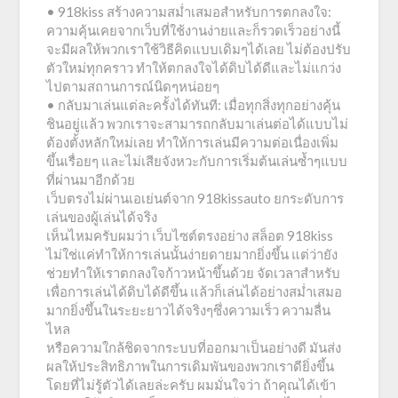
• 918kiss สร้างความสม่ำเสมอสำหรับการตกลงใจ:
ความคุ้นเคยจากเว็บที่ใช้งานง่ายและก็รวดเร็วอย่างนี้
จะมีผลให้พวกเราใช้วิธีคิดแบบเดิมๆได้เลย ไม่ต้องปรับ
ตัวใหม่ทุกคราว ทำให้ตกลงใจได้ดิบได้ดีและไม่แกว่ง
ไปตามสถานการณ์นิดๆหน่อยๆ
• กลับมาเล่นแต่ละครั้งได้ทันที: เมื่อทุกสิ่งทุกอย่างคุ้น
ชินอยู่แล้ว พวกเราจะสามารถกลับมาเล่นต่อได้แบบไม่
ต้องตั้งหลักใหม่เลย ทำให้การเล่นมีความต่อเนื่องเพิ่ม
ขึ้นเรื่อยๆ และไม่เสียจังหวะกับการเริ่มต้นเล่นซ้ำๆแบบ
ที่ผ่านมาอีกด้วย
เว็บตรงไม่ผ่านเอเย่นต์จาก 918kissauto ยกระดับการ
เล่นของผู้เล่นได้จริง
เห็นไหมครับผมว่า เว็บไซต์ตรงอย่าง สล็อต 918kiss
ไม่ใช่แค่ทำให้การเล่นนั้นง่ายดายมากยิ่งขึ้น แต่ว่ายัง
ช่วยทำให้เราตกลงใจก้าวหน้าขึ้นด้วย จัดเวลาสำหรับ
เพื่อการเล่นได้ดิบได้ดีขึ้น แล้วก็เล่นได้อย่างสม่ำเสมอ
มากยิ่งขึ้นในระยะยาวได้จริงๆซึ่งความเร็ว ความลื่น
ไหล
หรือความใกล้ชิดจากระบบที่ออกมาเป็นอย่างดี มันส่ง
ผลให้ประสิทธิภาพในการเดิมพันของพวกเราดียิ่งขึ้น
โดยที่ไม่รู้ตัวได้เลยล่ะครับ ผมมั่นใจว่า ถ้าคุณได้เข้า