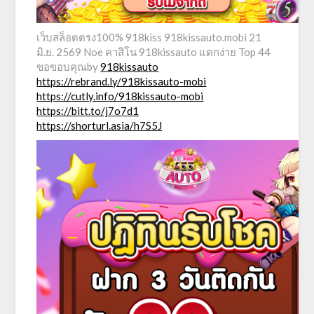
เว็บสล็อตตรง100% 918kiss 918kissauto.mobi 21
มิ.ย. 2569 Noe คาสิโน 918kissauto แตกง่าย Top 44
ขอขอบคุณby
918kissauto
https://rebrand.ly/918kissauto-mobi
https://cutly.info/918kissauto-mobi
https://bitt.to/j7o7d1
https://shorturl.asia/h7S5J