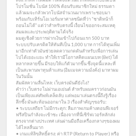
โปรโมชั่น โบนัส 100% ต้อนรับสมาชิกใหม่ ธรรมดา
แล้วผมจะกลัวพวกโบนัสจำนวนมากเพราะชอบมา
พร้อมกับเทิร์นโอเวอร์มหาศาลชนิดที่ว่า “ชาติหน้าก็
ถอนไม่ได้” แต่ว่าสำหรับตรงนี้ เงื่อนไขออกจะสมเหตุ
สมผลและประพฤติตามได้จริง
ผมดูเชิงด้วยการฝากเงินเข้าไปก้อนแรก 500 บาท
ระบบปรับเครดิตให้ทันทีเป็น 1,000 บาท การได้ทุนเพิ่ม
มาอีกเท่าตัวมันช่วยลดความกดดันสำหรับเพื่อการเล่น
ไปได้เยอะแยะ ทำให้เรามีโอกาสคิดแผนเบท (Bet) ได้
หลากหลายขึ้น มีรอบให้แก้ตัวมากขึ้น ซึ่งจุดนี้แหละที่
เป็นสะพานพาทุนห้าแสน (อิมเมจความมั่งคั่ง) มาหาผม
ในวันนั้น
สัมผัสความลื่นไหล: เว็บตรงมันดียังไง?
คำว่า เว็บตรง ไม่ผ่านเอเย่นต์ สำหรับผมคราวก่อนมัน
เป็นเพียงแค่ศัพท์เคล็ดลับ แต่พอมาเล่นตรงนี้ถึงรู้เรื่อง
ลึกซึ้ง มันสะท้อนออกมาใน 3 เรื่องสำคัญๆขอรับ:
• ระบบเสถียร ไม่มีกระตุก: ลืมภาพเกมค้างตอนฟีเจอร์
ฟรีสปินกำลังจะเข้าซะ เนื่องจากที่นี่เซิร์ฟเวอร์หลักส่ง
ตรงจากต่างประเทศ เล่นผ่านมือถือเครื่องกลางๆของผม
ได้ไหลลื่นมาก
• เกมแท้ลิขสิทธิ์ตรง: ค่า RTP (Return to Player) หรือ