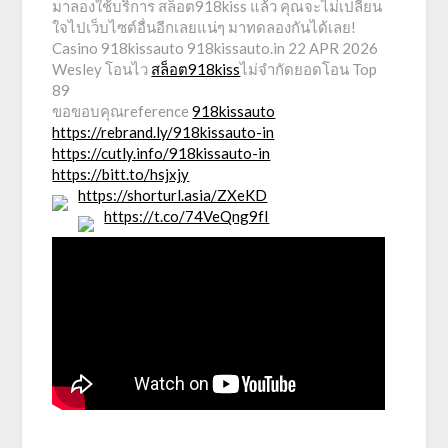
มาลองใช้บริการ สล็อต918kiss แล้ว คุณจะไม่เปลี่ยน
ใจไปเว็บไซต์อื่นอีกเลยแน่ๆ มาทดลองกันได้เลย!
Casino 918kissauto 918kissauto.in 22 APR 2026
Wesley โอนไว
สล็อต918kiss
ไม่จำกัดยอดโอน Top
89
ขอขอบคุณreference
918kissauto
https://rebrand.ly/918kissauto-in
https://cutly.info/918kissauto-in
https://bitt.to/hsjxjy
https://shorturl.asia/ZXeKD
https://t.co/74VeQng9fI
…