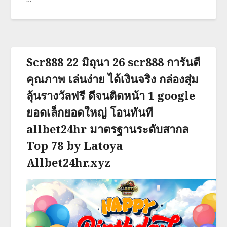
Scr888 22 มิถุนา 26 scr888 การันตี
คุณภาพ เล่นง่าย ได้เงินจริง กล่องสุ่ม
ลุ้นรางวัลฟรี ดีจนติดหน้า 1 google
ยอดเล็กยอดใหญ่ โอนทันที
allbet24hr มาตรฐานระดับสากล
Top 78 by Latoya
Allbet24hr.xyz