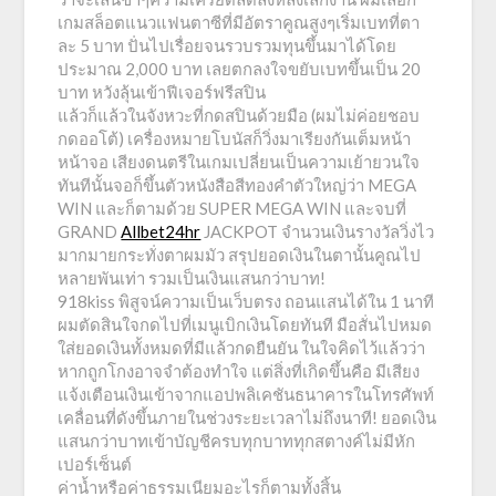
เกมสล็อตแนวแฟนตาซีที่มีอัตราคูณสูงๆเริ่มเบทที่ตา
ละ 5 บาท ปั่นไปเรื่อยจนรวบรวมทุนขึ้นมาได้โดย
ประมาณ 2,000 บาท เลยตกลงใจขยับเบทขึ้นเป็น 20
บาท หวังลุ้นเข้าฟีเจอร์ฟรีสปิน
แล้วก็แล้วในจังหวะที่กดสปินด้วยมือ (ผมไม่ค่อยชอบ
กดออโต้) เครื่องหมายโบนัสก็วิ่งมาเรียงกันเต็มหน้า
หน้าจอ เสียงดนตรีในเกมเปลี่ยนเป็นความเย้ายวนใจ
ทันทีนั้นจอก็ขึ้นตัวหนังสือสีทองคำตัวใหญ่ว่า MEGA
WIN และก็ตามด้วย SUPER MEGA WIN และจบที่
GRAND
Allbet24hr
JACKPOT จำนวนเงินรางวัลวิ่งไว
มากมายกระทั่งตาผมมัว สรุปยอดเงินในตานั้นคูณไป
หลายพันเท่า รวมเป็นเงินแสนกว่าบาท!
918kiss พิสูจน์ความเป็นเว็บตรง ถอนแสนได้ใน 1 นาที
ผมตัดสินใจกดไปที่เมนูเบิกเงินโดยทันที มือสั่นไปหมด
ใส่ยอดเงินทั้งหมดที่มีแล้วกดยืนยัน ในใจคิดไว้แล้วว่า
หากถูกโกงอาจจำต้องทำใจ แต่สิ่งที่เกิดขึ้นคือ มีเสียง
แจ้งเตือนเงินเข้าจากแอปพลิเคชันธนาคารในโทรศัพท์
เคลื่อนที่ดังขึ้นภายในช่วงระยะเวลาไม่ถึงนาที! ยอดเงิน
แสนกว่าบาทเข้าบัญชีครบทุกบาททุกสตางค์ไม่มีหัก
เปอร์เซ็นต์
ค่าน้ำหรือค่าธรรมเนียมอะไรก็ตามทั้งสิ้น