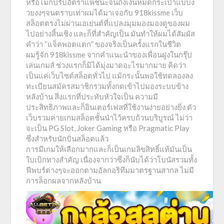
หรือไม่ก็ปรับอัตราแพ้ชนะจนถึงเงินหมดกระเป๋าแบบง
วยงงๆจนตราบเท่าผมได้มาเจอกับ 918kissme เว็บ
สล็อตตรงไม่ผ่านเอเย่นต์ที่แปลงมุมมองมองดูของผม
ไปอย่างสิ้นเชิง และก็ที่สำคัญเป็น มันทำให้ผมได้สัมผัส
คำว่า “แจ็คพอตแตก” ของจริงเป็นครั้งแรกในชีวิต
ผมรู้จัก 918kissme จากคำแนะนำของเพื่อนฝูงในกรุ๊ป
เล่นเกมส์ ช่วงแรกก็มิได้มุ่งมาดอะไรมากมาย คิดว่า
เป็นแค่เว็บไซต์สล็อตทั่วไป แม้กระนั้นพอใช้ทดลองลง
ทะเบียนสมัครสมาชิกรวมทั้งกดเข้าไปมองระบบข้าง
หลังบ้าน สิ่งแรกที่ประทับหัวใจเป็น ความมี
ประสิทธิภาพและก็อินเตอร์เฟสที่ใช้งานง่ายอย่างยิ่ง ตัว
เว็บรวมค่ายเกมสล็อตชั้นนำไว้ครบถ้วนบริบูรณ์ ไม่ว่า
จะเป็น PG Slot, Joker Gaming หรือ Pragmatic Play
ซึ่งสำหรับนักปั่นสล็อตแล้ว
การมีเกมให้เลือกมากและก็เป็นเกมลิขสิทธิ์แท้มันเป็น
ใบเบิกทางสำคัญ เนื่องจากว่าซึ่งก็นับได้ว่าโบนัสรวมทั้ง
ฟีพบร์ต่างๆจะออกตามอัลกอริทึมมาตรฐานสากล ไม่มี
การล็อกผลจากหลังบ้าน