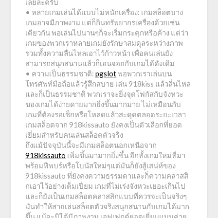
เลยล่ะครับ
• หลายเกมเล่นได้แบบไม่หนักเครื่อง: เกมสล็อตบาง
เกมอาจมีภาพงาม แต่ก็กินทรัพยากรเครื่องด้วยเช่น
เดียวกัน พอเล่นไปนานๆก็จะเริ่มกระตุกหรือค้าง แต่ว่า
เกมของพวกเราหลายเกมยังรักษาสมดุลระหว่างภาพ
รวมทั้งความลื่นไหลเอาไว้ก้าวหน้า เพื่อคนเล่นยัง
สามารถสนุกสนานแล้วก็เอนจอยกับเกมได้ดังเดิม
• ความเป็นธรรมชาติ:
pgslot
พอพวกเราเล่นบน
โทรศัพท์มือถือแล้วรู้สึกสบาย เล่น 918kiss แล้วลื่นไหล
และก็เป็นธรรมชาติ พวกเราจะยิ่งจุดโฟกัสกับจังหวะ
ของเกมได้ง่ายดายมากยิ่งขึ้นมากมาย ไม่เหมือนกับ
เกมที่ต้องรอเช็กหรือโหลดแล้วสะดุดตลอดระยะเวลา
เกมสล็อตจาก 918kissauto ยังคงเป็นตัวเลือกที่ยอด
เยี่ยมสำหรับคนเล่นสล็อตตัวจริง
ถึงแม้ปัจจุบันนี้จะมีเกมสล็อตนอกเหนือจาก
918kissauto
เพิ่มขึ้นมามากยิ่งขึ้น อีกทั้งเกมใหม่ที่มา
พร้อมฟีพบร์หรือโบนัสใหม่ๆแต่มันก็ยังสู้เสน่ห์ของ
918kissauto ที่ยังคงความธรรมดาและก็ความคลาสสิ
กเอาไว้อย่างเต็มเปี่ยม เกมที่ไม่เร่งจังหวะเยอะเกินไป
และก็ยังเป็นเกมสล็อตคลาสสิกแบบที่ควรจะเป็นจริงๆ
มันทำให้สายเล่นสล็อตตัวจริงสนุกสนานกับเกมได้มาก
ขึ้น แม้จะมิได้มีภาพงาม เอฟเฟกต์ยอดเยี่ยมแบบค่าย