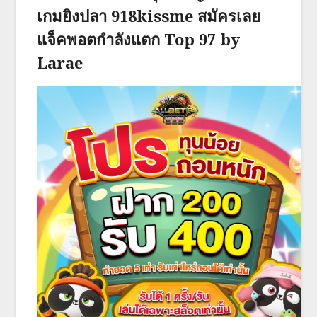
เกมยิงปลา 918kissme สมัครเลย
แจ็คพอตกำลังแตก Top 97 by
Larae