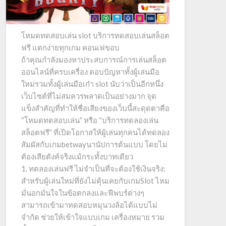
โหมดทดสอบเล่น slot บริการทดสอบเล่นสล็อต
ฟรี แตกง่ายทุกเกม คอนเฟขอบ
ถ้าคุณกำลังมองหาประสบการณ์การเล่นสล็อต
ออนไลน์ที่ครบเครื่อง ตอบปัญหาทั้งผู้เล่นมือ
ใหม่รวมทั้งผู้เล่นมือเก๋า slot นับว่าเป็นอีกหนึ่ง
เว็บไซต์ที่ไม่สมควรพลาดเป็นอย่างมาก จุด
แข็งสำคัญที่ทำให้ชื่อเสียงของเว็บนี้สะดุดตาคือ
“โหมดทดสอบเล่น” หรือ “บริการทดลองเล่น
สล็อตฟรี” ที่เปิดโอกาสให้ผู้เล่นทุกคนได้ทดลอง
สัมผัสกับเกมbetwayนานัปการต้นแบบ โดยไม่
ต้องเสียตังค์จริงแม้กระทั้งบาทเดียว
1. ทดลองเล่นฟรี ไม่จำเป็นที่จะต้องใช้เงินจริง:
สำหรับผู้เล่นใหม่ที่ยังไม่คุ้นเคยกับเกมSlot ไหม
มั่นอกมั่นใจในข้อตกลงและฟีพบร์ต่างๆ
สามารถเข้ามาทดสอบหมุนวงล้อได้แบบไม่
จำกัด ช่วยให้เข้าใจแบบเกม เครื่องหมาย รวม