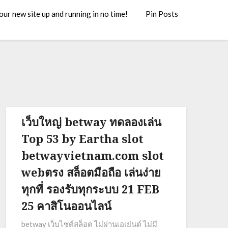
our new site up and running in no time!
Pin Posts
เว็บใหญ่ betway ทดลองเล่น
Top 53 by Eartha slot
betwayvietnam.com slot
webตรง สล็อตมือถือ เล่นง่าย
ทุกที่ รองรับทุกระบบ 21 FEB
25 คาสิโนออนไลน์
betway เว็บไซต์สล็อต ไม่ผ่านเอเย่นต์ ไม่มี