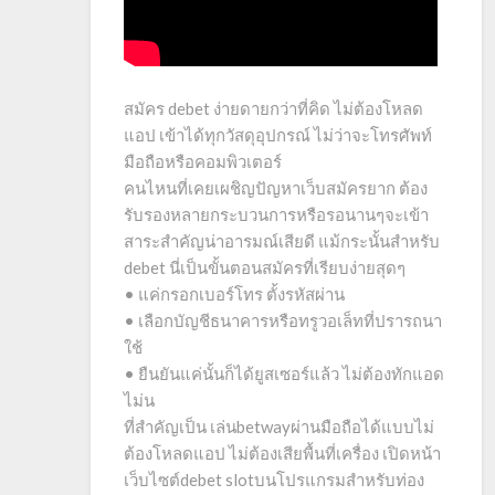
สมัคร debet ง่ายดายกว่าที่คิด ไม่ต้องโหลด
แอป เข้าได้ทุกวัสดุอุปกรณ์ ไม่ว่าจะโทรศัพท์
มือถือหรือคอมพิวเตอร์
คนไหนที่เคยเผชิญปัญหาเว็บสมัครยาก ต้อง
รับรองหลายกระบวนการหรือรอนานๆจะเข้า
สาระสำคัญน่าอารมณ์เสียดี แม้กระนั้นสำหรับ
debet นี่เป็นขั้นตอนสมัครที่เรียบง่ายสุดๆ
• แค่กรอกเบอร์โทร ตั้งรหัสผ่าน
• เลือกบัญชีธนาคารหรือทรูวอเล็ทที่ปรารถนา
ใช้
• ยืนยันแค่นั้นก็ได้ยูสเซอร์แล้ว ไม่ต้องทักแอด
ไม่น
ที่สำคัญเป็น เล่นbetwayผ่านมือถือได้แบบไม่
ต้องโหลดแอป ไม่ต้องเสียพื้นที่เครื่อง เปิดหน้า
เว็บไซต์debet slotบนโปรแกรมสำหรับท่อง