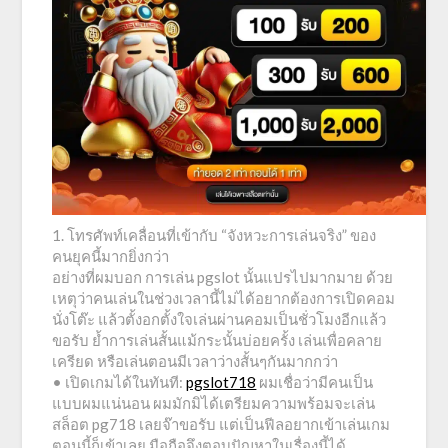
1. โทรศัพท์เคลื่อนที่เข้ากับ “จังหวะการเล่นจริง” ของ
คนยุคนี้มากยิ่งกว่า
อย่างที่ผมบอก การเล่น pgslot นั้นแปรไปมากมาย ด้วย
เหตุว่าคนเล่นในช่วงเวลานี้ไม่ได้อยากต้องการเปิดคอม
นั่งโต๊ะ แล้วตั้งอกตั้งใจเล่นผ่านคอมเป็นชั่วโมงอีกแล้ว
ขอรับ ย้ำการเล่นสั้นแม้กระนั้นบ่อยครั้ง เล่นเพื่อคลาย
เครียด หรือเล่นตอนมีเวลาว่างสั้นๆกันมากกว่า
• เปิดเกมได้ในทันที:
pgslot718
ผมเชื่อว่ามีคนเป็น
แบบผมแน่นอน ผมมักมิได้เตรียมความพร้อมจะเล่น
สล็อต pg718 เลยจ๊าขอรับ แต่เป็นฟีลอยากเข้าเล่นเกม
ตอนนี้ก็เข้าเลย มือถือจึงตอบปัญหาในเรื่องนี้ได้