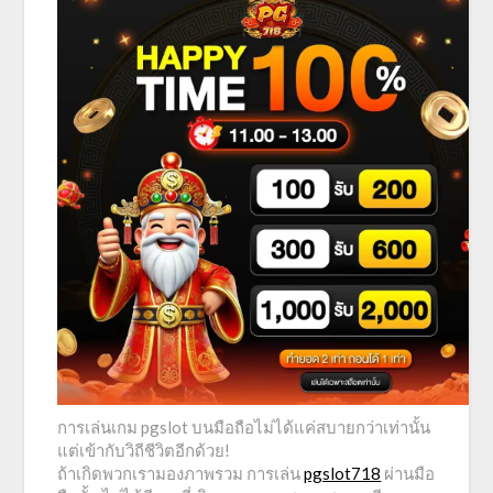
การเล่นเกม pgslot บนมือถือไม่ได้แค่สบายกว่าเท่านั้น
แต่เข้ากับวิถีชีวิตอีกด้วย!
ถ้าเกิดพวกเรามองภาพรวม การเล่น
pgslot718
ผ่านมือ