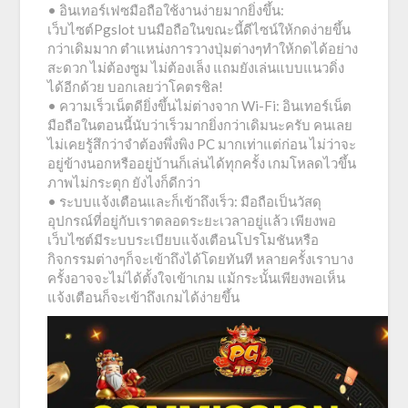
• อินเทอร์เฟซมือถือใช้งานง่ายมากยิ่งขึ้น:
เว็บไซต์Pgslot บนมือถือในขณะนี้ดีไซน์ให้กดง่ายขึ้น
กว่าเดิมมาก ตำแหน่งการวางปุ่มต่างๆทำให้กดได้อย่าง
สะดวก ไม่ต้องซูม ไม่ต้องเล็ง แถมยังเล่นแบบแนวดิ่ง
ได้อีกด้วย บอกเลยว่าโคตรชิล!
• ความเร็วเน็ตดียิ่งขึ้นไม่ต่างจาก Wi-Fi: อินเทอร์เน็ต
มือถือในตอนนี้นับว่าเร็วมากยิ่งกว่าเดิมนะครับ คนเลย
ไม่เคยรู้สึกว่าจำต้องพึ่งพิง PC มากเท่าแต่ก่อน ไม่ว่าจะ
อยู่ข้างนอกหรืออยู่บ้านก็เล่นได้ทุกครั้ง เกมโหลดไวขึ้น
ภาพไม่กระตุก ยังไงก็ดีกว่า
• ระบบแจ้งเตือนและก็เข้าถึงเร็ว: มือถือเป็นวัสดุ
อุปกรณ์ที่อยู่กับเราตลอดระยะเวลาอยู่แล้ว เพียงพอ
เว็บไซต์มีระบบระเบียบแจ้งเตือนโปรโมชันหรือ
กิจกรรมต่างๆก็จะเข้าถึงได้โดยทันที หลายครั้งเราบาง
ครั้งอาจจะไม่ได้ตั้งใจเข้าเกม แม้กระนั้นเพียงพอเห็น
แจ้งเตือนก็จะเข้าถึงเกมได้ง่ายขึ้น