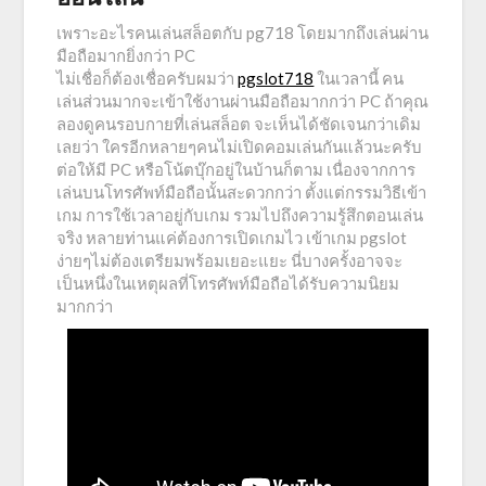
เพราะอะไรคนเล่นสล็อตกับ pg718 โดยมากถึงเล่นผ่าน
มือถือมากยิ่งกว่า PC
ไม่เชื่อก็ต้องเชื่อครับผมว่า
pgslot718
ในเวลานี้ คน
เล่นส่วนมากจะเข้าใช้งานผ่านมือถือมากกว่า PC ถ้าคุณ
ลองดูคนรอบกายที่เล่นสล็อต จะเห็นได้ชัดเจนกว่าเดิม
เลยว่า ใครอีกหลายๆคนไม่เปิดคอมเล่นกันแล้วนะครับ
ต่อให้มี PC หรือโน้ตบุ๊กอยู่ในบ้านก็ตาม เนื่องจากการ
เล่นบนโทรศัพท์มือถือนั้นสะดวกกว่า ตั้งแต่กรรมวิธีเข้า
เกม การใช้เวลาอยู่กับเกม รวมไปถึงความรู้สึกตอนเล่น
จริง หลายท่านแค่ต้องการเปิดเกมไว เข้าเกม pgslot
ง่ายๆไม่ต้องเตรียมพร้อมเยอะแยะ นี่บางครั้งอาจจะ
เป็นหนึ่งในเหตุผลที่โทรศัพท์มือถือได้รับความนิยม
มากกว่า