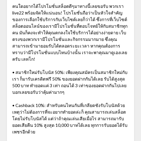
คนใดอยากได้โปรโมชั่นสล็อตดีๆมาทางนี้เลยขอรับ พวกเรา
live22 พร้อมจัดให้แน่นอน! โปรโมชั่นถือว่าเป็นหัวใจสำคัญ
ของการเลือกใช้บริการกับเว็บไซต์เลยก็ว่าได้ ซึ่งการที่เว็บไซต์
สล็อตออนไลน์ของเรามีโปรโมชั่นที่ตอบโจทย์ให้กับสมาชิกทุก
คน มันก็คงจะทำให้คุณตกลงใจใช้บริการได้อย่างง่ายดาย เว็บ
ตรงของพวกเรามีโปรโมชั่นและกิจกรรมมากมาย ซึ่งคุณ
สามารถเข้ามายอมรับได้ตลอดระยะเวลา หากคุณต้องการ
ทราบว่ามีโปรโมชั่นแบบไหนบ้างนั้น เราจะพาคุณมาดูเองเลย
ครับ เลทโก!
• สมาชิกใหม่รับโบนัส 50%: เพียงคุณสมัครเป็นสมาชิกใหม่กับ
เรา ก็มารับเครดิตฟรี 50% ของยอดฝากกันได้เลย รับได้สูงสุด
500 บาท ทำยอดแค่ 3 เท่า ถอนได้ 3 เท่าของยอดฝากกันไปเลย
บอกเลยขอรับว่าคุ้มค่ามากๆ
• Cashback 10%: สำหรับคนไหนกันที่เกลียดชังรับโบนัสด้วย
เหตุว่าไม่ต้องการที่จะอยากทำยอดล่ะก็ คุณสามารถเล่นสล็อต
โดยไม่รับโบนัสได้ แต่ว่าถ้าคุณเล่นเสียเมื่อไร สามารถมารับ
ยอดเสียคืน 10% สูงสุด 10,000 บาทได้เลย ทุกการรับยอดได้รับ
เพชรอีกด้วย