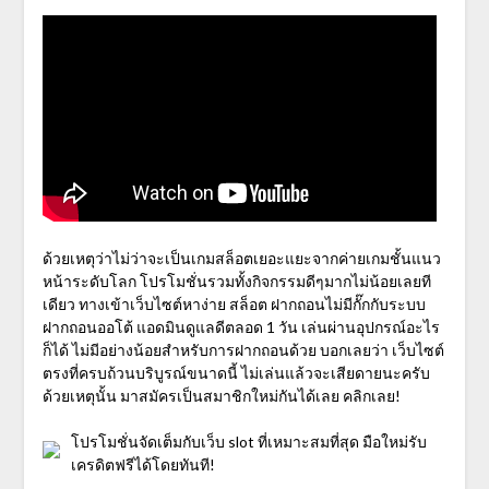
ด้วยเหตุว่าไม่ว่าจะเป็นเกมสล็อตเยอะแยะจากค่ายเกมชั้นแนว
หน้าระดับโลก โปรโมชั่นรวมทั้งกิจกรรมดีๆมากไม่น้อยเลยที
เดียว ทางเข้าเว็บไซต์หาง่าย สล็อต ฝากถอนไม่มีกั๊กกับระบบ
ฝากถอนออโต้ แอดมินดูแลดีตลอด 1 วัน เล่นผ่านอุปกรณ์อะไร
ก็ได้ ไม่มีอย่างน้อยสำหรับการฝากถอนด้วย บอกเลยว่า เว็บไซต์
ตรงที่ครบถ้วนบริบูรณ์ขนาดนี้ ไม่เล่นแล้วจะเสียดายนะครับ
ด้วยเหตุนั้น มาสมัครเป็นสมาชิกใหม่กันได้เลย คลิกเลย!
โปรโมชั่นจัดเต็มกับเว็บ slot ที่เหมาะสมที่สุด มือใหม่รับ
เครดิตฟรีได้โดยทันที!