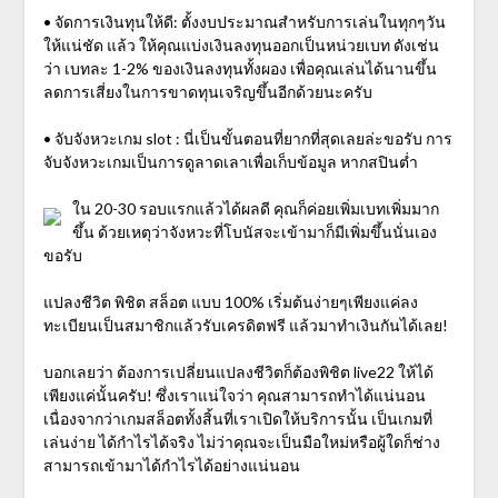
• จัดการเงินทุนให้ดี: ตั้งงบประมาณสำหรับการเล่นในทุกๆวัน
ให้แน่ชัด แล้ว ให้คุณแบ่งเงินลงทุนออกเป็นหน่วยเบท ดังเช่น
ว่า เบทละ 1-2% ของเงินลงทุนทั้งผอง เพื่อคุณเล่นได้นานขึ้น
ลดการเสี่ยงในการขาดทุนเจริญขึ้นอีกด้วยนะครับ
• จับจังหวะเกม slot : นี่เป็นขั้นตอนที่ยากที่สุดเลยล่ะขอรับ การ
จับจังหวะเกมเป็นการดูลาดเลาเพื่อเก็บข้อมูล หากสปินต่ำ
ใน 20-30 รอบแรกแล้วได้ผลดี คุณก็ค่อยเพิ่มเบทเพิ่มมาก
ขึ้น ด้วยเหตุว่าจังหวะที่โบนัสจะเข้ามาก็มีเพิ่มขึ้นนั่นเอง
ขอรับ
แปลงชีวิต พิชิต สล็อต แบบ 100% เริ่มต้นง่ายๆเพียงแค่ลง
ทะเบียนเป็นสมาชิกแล้วรับเครดิตฟรี แล้วมาทำเงินกันได้เลย!
บอกเลยว่า ต้องการเปลี่ยนแปลงชีวิตก็ต้องพิชิต live22 ให้ได้
เพียงแค่นั้นครับ! ซึ่งเราแน่ใจว่า คุณสามารถทำได้แน่นอน
เนื่องจากว่าเกมสล็อตทั้งสิ้นที่เราเปิดให้บริการนั้น เป็นเกมที่
เล่นง่าย ได้กำไรได้จริง ไม่ว่าคุณจะเป็นมือใหม่หรือผู้ใดก็ช่าง
สามารถเข้ามาได้กำไรได้อย่างแน่นอน