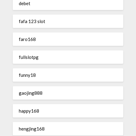
debet
fafa 123 slot
faro168
fullslotpg
funny18
gaojing888
happy168
hengjing168