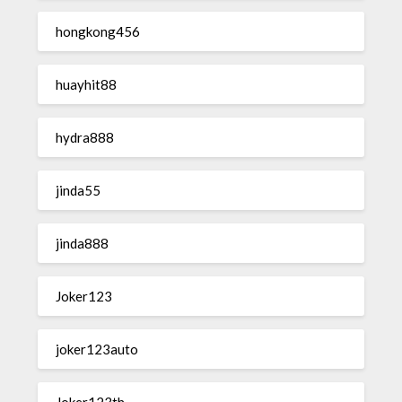
hongkong456
huayhit88
hydra888
jinda55
jinda888
Joker123
joker123auto