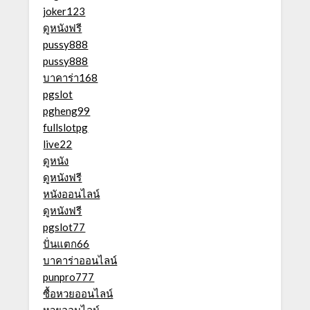
joker123
ดูหนังฟรี
pussy888
pussy888
บาคาร่า168
pgslot
pgheng99
fullslotpg
live22
ดูหนัง
ดูหนังฟรี
หนังออนไลน์
ดูหนังฟรี
pgslot77
ปั่นแตก66
บาคาร่าออนไลน์
punpro777
ซื้อหวยออนไลน์