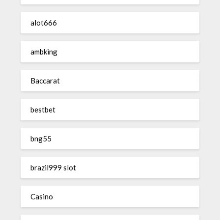
alot666
ambking
Baccarat
bestbet
bng55
brazil999 slot
Casino