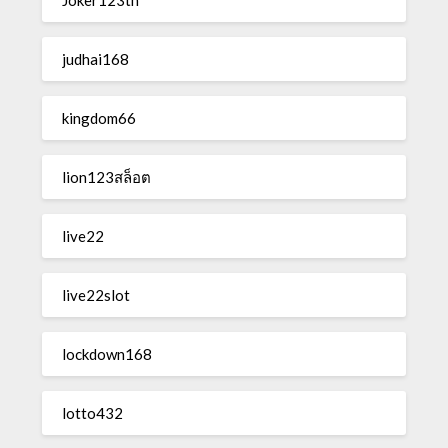
Joker123th
judhai168
kingdom66
lion123สล็อต
live22
live22slot
lockdown168
lotto432