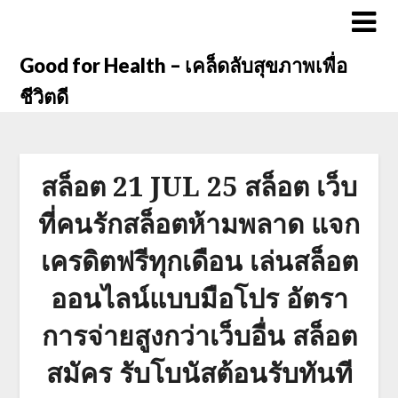
Good for Health – เคล็ดลับสุขภาพเพื่อ
ชีวิตดี
สล็อต 21 JUL 25 สล็อต เว็บ
ที่คนรักสล็อตห้ามพลาด แจก
เครดิตฟรีทุกเดือน เล่นสล็อต
ออนไลน์แบบมือโปร อัตรา
การจ่ายสูงกว่าเว็บอื่น สล็อต
สมัคร รับโบนัสต้อนรับทันที