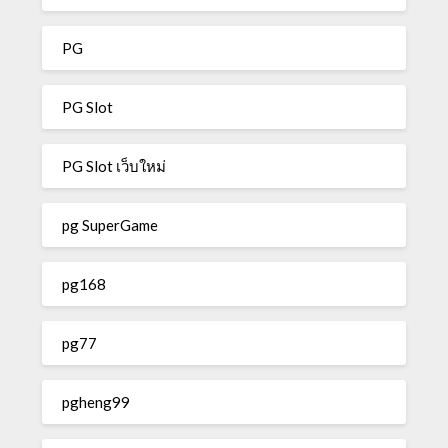
PG
PG Slot
PG Slot เว็บใหม่
pg SuperGame
pg168
pg77
pgheng99