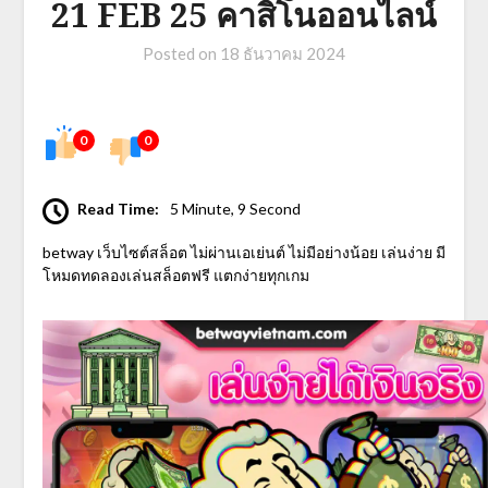
21 FEB 25 คาสิโนออนไลน์
Posted on
18 ธันวาคม 2024
0
0
Read Time:
5 Minute, 9 Second
betway เว็บไซต์สล็อต ไม่ผ่านเอเย่นต์ ไม่มีอย่างน้อย เล่นง่าย มี
โหมดทดลองเล่นสล็อตฟรี แตกง่ายทุกเกม