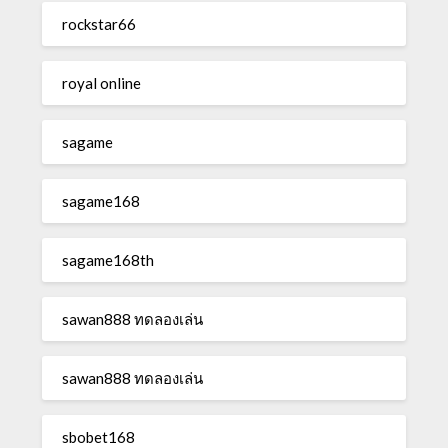
rockstar66
royal online
sagame
sagame168
sagame168th
sawan888 ทดลองเล่น
sawan888 ทดลองเล่น
sbobet168