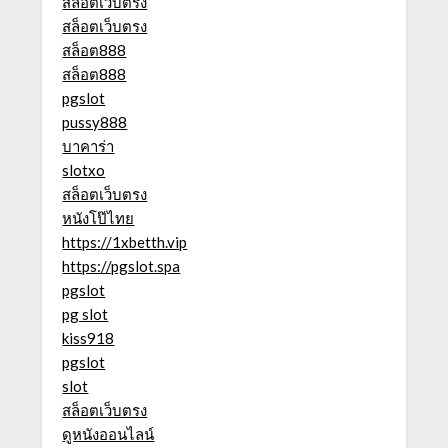
สล็อตเว็บตรง
สล็อตเว็บตรง
สล็อต888
สล็อต888
pgslot
pussy888
บาคาร่า
slotxo
สล็อตเว็บตรง
หนังโป๊ไทย
https://1xbetth.vip
https://pgslot.spa
pgslot
pg slot
kiss918
pgslot
slot
สล็อตเว็บตรง
ดูหนังออนไลน์