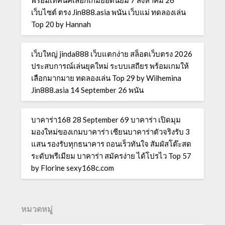
พร้อมเทคนิคเลือกเกมยอดนิยม 7 สิงหาคม 26
เว็บไซต์ ตรง Jin888.asia พนัน เว็บแม่ ทดลองเล่น
Top 20 by Hannah
เว็บใหญ่ jinda888 เว็บแตกง่าย สล็อตเว็บตรง 2026
ประสบการณ์เล่นยุคใหม่ ระบบเสถียร พร้อมเกมให้
เลือกมากมาย ทดลองเล่น Top 29 by Wilhemina
Jin888.asia 14 September 26 พนัน
บาคาร่า168 28 September 69 บาคาร่า เปิดมุม
มองใหม่ของเกมบาคาร่า เซียนบาคาร่าตัวจริงรับ 3
แสน รองรับทุกธนาคาร ถอนเร็วทันใจ สัมผัสโต๊ะสด
ระดับพรีเมียม บาคาร่า สมัครง่าย ได้โปรไว Top 57
by Florine sexy168c.com
หมวดหมู่