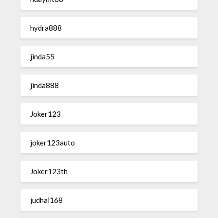
hydra888
jinda55
jinda888
Joker123
joker123auto
Joker123th
judhai168