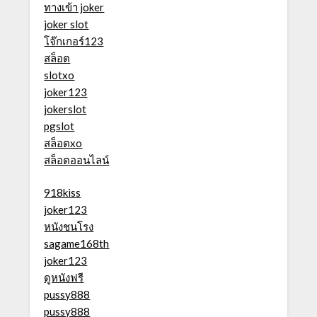
ทางเข้า joker
joker slot
โจ๊กเกอร์123
สล็อต
slotxo
joker123
jokerslot
pgslot
สล็อตxo
สล็อตออนไลน์
918kiss
joker123
หนังชนโรง
sagame168th
joker123
ดูหนังฟรี
pussy888
pussy888