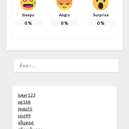
Sleepy
Angry
Surprise
0
%
0
%
0
%
joker123
pg168
jinda55
slot99
สล็อต66