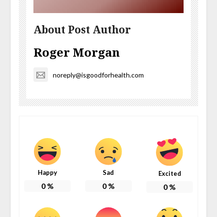
About Post Author
Roger Morgan
noreply@isgoodforhealth.com
Happy
Sad
Excited
0
%
0
%
0
%