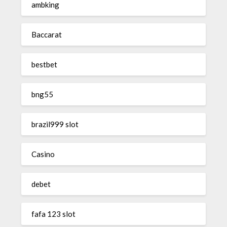
ambking
Baccarat
bestbet
bng55
brazil999 slot
Casino
debet
fafa 123 slot