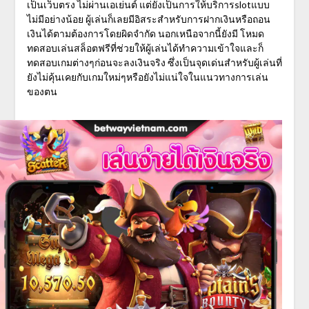
เป็นเว็บตรง ไม่ผ่านเอเย่นต์ แต่ยังเป็นการให้บริการslotแบบ
ไม่มีอย่างน้อย ผู้เล่นก็เลยมีอิสระสำหรับการฝากเงินหรือถอน
เงินได้ตามต้องการโดยผิดจำกัด นอกเหนือจากนี้ยังมี โหมด
ทดสอบเล่นสล็อตฟรีที่ช่วยให้ผู้เล่นได้ทำความเข้าใจและก็
ทดสอบเกมต่างๆก่อนจะลงเงินจริง ซึ่งเป็นจุดเด่นสำหรับผู้เล่นที่
ยังไม่คุ้นเคยกับเกมใหม่ๆหรือยังไม่แน่ใจในแนวทางการเล่น
ของตน