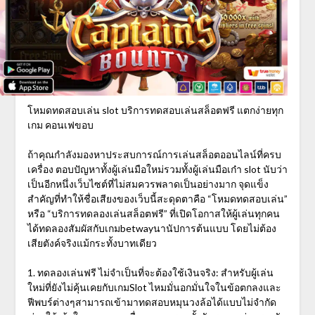
โหมดทดสอบเล่น slot บริการทดสอบเล่นสล็อตฟรี แตกง่ายทุก
เกม คอนเฟขอบ
ถ้าคุณกำลังมองหาประสบการณ์การเล่นสล็อตออนไลน์ที่ครบ
เครื่อง ตอบปัญหาทั้งผู้เล่นมือใหม่รวมทั้งผู้เล่นมือเก๋า slot นับว่า
เป็นอีกหนึ่งเว็บไซต์ที่ไม่สมควรพลาดเป็นอย่างมาก จุดแข็ง
สำคัญที่ทำให้ชื่อเสียงของเว็บนี้สะดุดตาคือ “โหมดทดสอบเล่น”
หรือ “บริการทดลองเล่นสล็อตฟรี” ที่เปิดโอกาสให้ผู้เล่นทุกคน
ได้ทดลองสัมผัสกับเกมbetwayนานัปการต้นแบบ โดยไม่ต้อง
เสียตังค์จริงแม้กระทั้งบาทเดียว
1. ทดลองเล่นฟรี ไม่จำเป็นที่จะต้องใช้เงินจริง: สำหรับผู้เล่น
ใหม่ที่ยังไม่คุ้นเคยกับเกมSlot ไหมมั่นอกมั่นใจในข้อตกลงและ
ฟีพบร์ต่างๆสามารถเข้ามาทดสอบหมุนวงล้อได้แบบไม่จำกัด