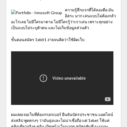
ความรู้สึกแรกที่ได้ลองคือ มัน
อิสระ มาก เล่นแบบไม่ต้องกลัว
อะไรเลย ไม่มีใครมาตาม ไม่มีใครรู้ว่าเราเล่น เพราะทุกอย่าง
เป็นแบบไม่ระบุตัวตน และไม่เก็บข้อมูลส่วนตัว
ขั้นตอนสมัคร 1xbit1 ง่ายจนคิดว่าใช้ผิดเว็บ
ผมเคยเจอเว็บที่ต้องกรอกเบอร์ ยืนยันบัตรประชาชน แอดไลน์
ส่งสลิป พูดตรงๆ ว่ามันยุ่งและไม่น่าเชื่อถือ แต่ 1xbet ใช้แค่
คลิกเดียวจริงๆ ครับ เปิดหน้าเว็บมากด สมัครทันที ระบบจะ