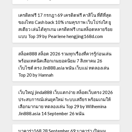
เครดิตฟรี 17 กรกฎา 69 เครดิตฟรี คาสิโน ที่ดีที่สุด
ของไทย Cash back 10% เกมคุรภาพ เว็บโปร่งใส ยู
สเดียว เล่นได้ทุกเกม เครดิตฟรี เกมสล็อตหลายร้อย
แบบ Top 39 by Pearlene hengjing168d.com
สล็อต888 สล็อต 2026 รวมทุกเรื่องที่ควรรู้ก่อนเล่น
พร้อมเทคนิคเลือกเกมยอดนิยม 7 สิงหาคม 26
เว็บไซต์ ตรง Jin888.asia พนัน เว็บแม่ ทดลองเล่น
Top 20 by Hannah
เว็บใหญ่ jinda888 เว็บแตกง่าย สล็อตเว็บตรง 2026
ประสบการณ์เล่นยุคใหม่ ระบบเสถียร พร้อมเกมให้
เลือกมากมาย ทดลองเล่น Top 29 by Wilhemina
Jin888.asia 14 September 26 พนัน
บาคาร่า168 28 September 69 บาคาร่า เปิดมุม