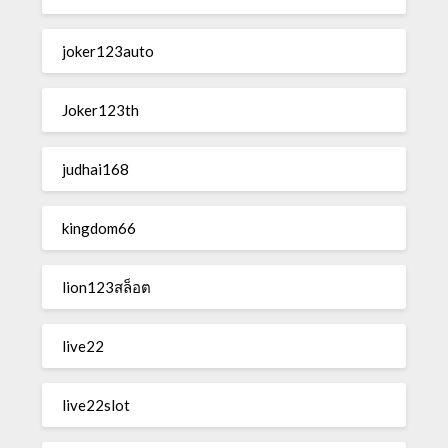
joker123auto
Joker123th
judhai168
kingdom66
lion123สล็อต
live22
live22slot