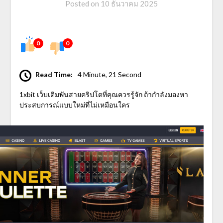
Posted on
10 ธันวาคม 2025
0
0
Read Time:
4 Minute, 21 Second
1xbit เว็บเดิมพันสายคริปโตที่คุณควรรู้จัก ถ้ากำลังมองหา
ประสบการณ์แบบใหม่ที่ไม่เหมือนใคร