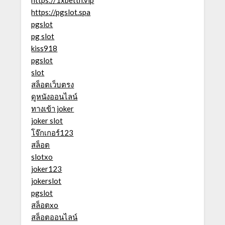
https://pgslot.spa
pgslot
pg slot
kiss918
pgslot
slot
สล็อตเว็บตรง
ดูหนังออนไลน์
ทางเข้า joker
joker slot
โจ๊กเกอร์123
สล็อต
slotxo
joker123
jokerslot
pgslot
สล็อตxo
สล็อตออนไลน์