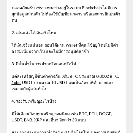
ปลอดภัยครับ เพราะทุกอย่างอยู่ในระบบ Blockchain ไม่มีการ
ผูกข้อมูลส่วนตัว ไม่ต้องใช้บัญชีธนาคาร หรือเอกสารยืนยันตัว
ตน
2. เล่นแล้วได้เงินจริงไหม
ได้เงินจริงแน่นอน ถอนได้ผ่าน Wallet ที่คุณใช้อยู่ โดยไม่มีค่า
ธรรมเนียมจากเว็บ และไม่มีการอนุมัติล่าช้า
3. มีขั้นต่ำในการฝากหรือถอนหรือไม่
แต่ละเหรียญมีขั้นต่ำต่างกัน เช่น BTC ประมาณ 0.0002 BTC,
1xbit
USDT ประมาณ 10 USDT แต่เป็นอัตราที่ต่ำมากและ
เหมาะกับผู้เล่นทั่วไป
4. รองรับเหรียญอะไรบ้าง
มีให้เลือกเกือบทุกเหรียญยอดนิยม เช่น BTC, ETH, DOGE,
USDT, BNB, XRP และอื่นๆ อีกกว่า 30 แบบ
สรุปจากประสบการณ์จริง 1xbit1 คือโลกใหม่ของการเดิมพันที่