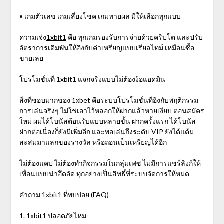
• เกมตัวเลข เกมเสี่ยงโชค เกมทายผล มีให้เลือกทุกแบบ
ความเจ๋ง
1xbit1
คือ ทุกเกมรองรับการจ่ายด้วยคริปโต และปรับ
อัตราการเดิมพันให้อิงกับค่าเหรียญแบบเรียลไทม์ เหมือนซื้อ
ขายเลย
โปรโมชั่นที่ 1xbit1 แจกจริงแบบไม่ต้องง้อแอดมิน
สิ่งที่ชอบมากของ 1xbet คือระบบโปรโมชั่นที่อิงกับพฤติกรรม
การเล่นจริงๆ ไม่ใช่เอาไว้หลอกให้ฝากแล้วหายเงียบ ตอนสมัคร
ใหม่ ผมได้โบนัสต้อนรับแบบหลายขั้น ฝากครั้งแรก ได้โบนัส
ฝากต่อเนื่องก็ยังมีเพิ่มอีก และพอเล่นถึงระดับ VIP ยังได้แต้ม
สะสมมาแลกของรางวัล หรือถอนเป็นเหรียญได้อีก
ไม่ต้องแคป ไม่ต้องทำกิจกรรมในกลุ่มเฟซ ไม่มีการแชร์ลิงก์ให้
เพื่อนแบบน่าอึดอัด ทุกอย่างเป็นสิทธิ์ที่ระบบจัดการให้หมด
คำถาม 1xbit1 ที่พบบ่อย (FAQ)
1. 1xbit1 ปลอดภัยไหม