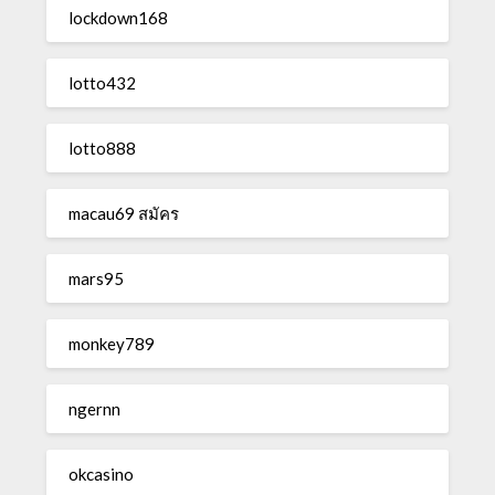
lockdown168
lotto432
lotto888
macau69 สมัคร
mars95
monkey789
ngernn
okcasino