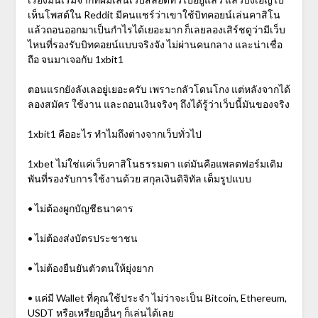
เห็นโพสต์ใน Reddit มีคนแชร์ว่าเขาใช้บิทคอยน์เล่นคาสิโน
แล้วถอนออกมาเป็นกำไรได้เยอะมาก ก็เลยลองเสิร์ชดูว่ามีเว็บ
ไหนที่รองรับบิทคอยน์แบบจริงจัง ไม่ผ่านคนกลาง และน่าเชื่อ
ถือ จนมาเจอกับ 1xbit1
ตอนแรกยังลังเลอยู่เยอะครับ เพราะกลัวโดนโกง แต่หลังจากได้
ลองสมัคร ใช้งาน และถอนเงินจริงๆ ถึงได้รู้ว่าเว็บนี้มันของจริง
1xbit1 คืออะไร ทำไมถึงต่างจากเว็บทั่วไป
1xbet ไม่ใช่แค่เว็บคาสิโนธรรมดา แต่มันคือแพลตฟอร์มเดิม
พันที่รองรับการใช้งานด้วย สกุลเงินดิจิทัล เต็มรูปแบบ
• ไม่ต้องผูกบัญชีธนาคาร
• ไม่ต้องส่งบัตรประชาชน
• ไม่ต้องยืนยันตัวตนให้ยุ่งยาก
• แค่มี Wallet ที่คุณใช้ประจำ ไม่ว่าจะเป็น Bitcoin, Ethereum,
USDT หรือเหรียญอื่นๆ ก็เล่นได้เลย