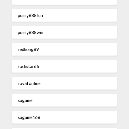
pussy888fun
pussy888win
redkong89
rockstar66
royal online
sagame
sagame168