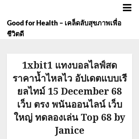
Good for Health – เคล็ดลับสุขภาพเพื่อ
ชีวิตดี
1xbit1 แทงบอลไลฟ์สด
ราคาน้ำไหลไว อัปเดตแบบเรี
ยลไทม์ 15 December 68
เว็บ ตรง พนันออนไลน์ เว็บ
ใหญ่ ทดลองเล่น Top 68 by
Janice