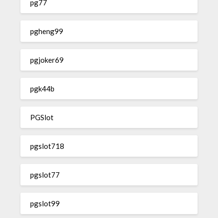
pg77
pgheng99
pgjoker69
pgk44b
PGSlot
pgslot718
pgslot77
pgslot99