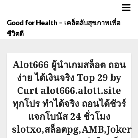
Good for Health – เคล็ดลับสุขภาพเพื่อ
ชีวิตดี
Alot666 ผู้นำเกมสล็อต ถอน
ง่าย ได้เงินจริง Top 29 by
Curt alot666.alott.site
ทุกโปร ทำได้จริง ถอนได้ชัวร์
แจกโบนัส 24 ชั่วโมง
slotxo,สล็อตpg,AMB,Joker