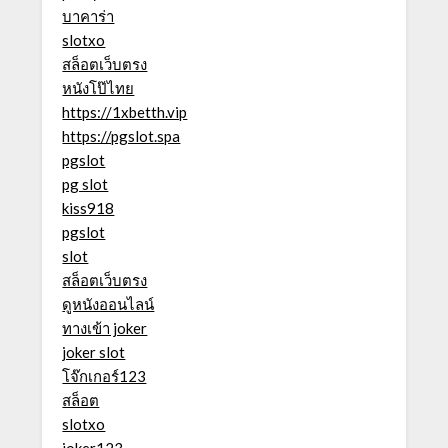
บาคาร่า
slotxo
สล็อตเว็บตรง
หนังโป๊ไทย
https://1xbetth.vip
https://pgslot.spa
pgslot
pg slot
kiss918
pgslot
slot
สล็อตเว็บตรง
ดูหนังออนไลน์
ทางเข้า joker
joker slot
โจ๊กเกอร์123
สล็อต
slotxo