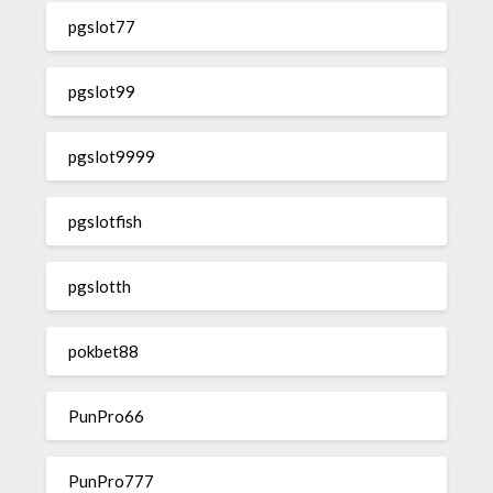
pgslot77
pgslot99
pgslot9999
pgslotfish
pgslotth
pokbet88
PunPro66
PunPro777