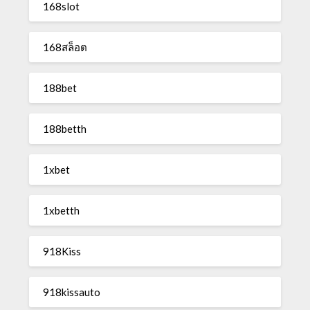
168slot
168สล็อต
188bet
188betth
1xbet
1xbetth
918Kiss
918kissauto