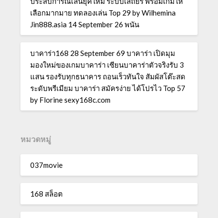
ประสบการณ์เล่นยุคใหม่ ระบบเสถียร พร้อมเกมให้
เลือกมากมาย ทดลองเล่น Top 29 by Wilhemina
Jin888.asia 14 September 26 พนัน
บาคาร่า168 28 September 69 บาคาร่า เปิดมุม
มองใหม่ของเกมบาคาร่า เซียนบาคาร่าตัวจริงรับ 3
แสน รองรับทุกธนาคาร ถอนเร็วทันใจ สัมผัสโต๊ะสด
ระดับพรีเมียม บาคาร่า สมัครง่าย ได้โปรไว Top 57
by Florine sexy168c.com
หมวดหมู่
037movie
168 สล็อต