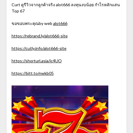
Curt ดูรีวิวจากลูกค้าจริง alot666 ลงทุนงบน้อย กำไรหลักแสน
Top 67
ขอขอบพระคุณby web
alot666
https://rebrand.ly/alot666-site
https://cutly.info/alot666-site
https://shorturl.asia/ic4UO
https://bitt.to/nwkb05