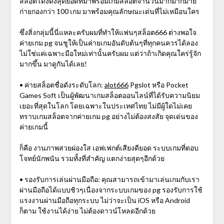
สล็อตโด่งดังสุดยอดที่มาพร้อมเกมสล็อตจำนวนมากมากมาย
ก่ายกองกว่า 100 เกม มาพร้อมคุณลักษณะเด่นที่ไม่เหมือนใคร
ซึ่งสิ่งกลุ่มนี้นี่แหละครับผมที่ทำให้แฟนๆสล็อต666 ต่างพอใจ
ค่ายเกม pg จนชูให้เป็นค่ายเกมอันดับต้นๆที่ทุกคนควรได้ลอง
ไม่ใช่แค่เฉพาะมือใหม่เท่านั้นครับผม แต่ว่าถ้าเกิดคุณใคร่รู้จัก
มากขึ้น มาดูกันได้เลย!
• ค่ายสล็อตชื่อดังระดับโลก:
alot666
Pgslot หรือ Pocket
Games Soft เป็นผู้พัฒนาเกมสล็อตออนไลน์ที่ได้รับความนิยม
เยอะที่สุดในโลก โดยเฉพาะในประเทศไทย ไม่มีผู้ใดไม่เคย
ทราบเกมสล็อตจากค่ายเกม pg อย่างไม่ต้องสงสัย จุดเด่นของ
ค่ายเกมนี้
ก็คือ งานภาพสวยผ่องใส เอฟเฟกต์เสียงดียอด ระบบเกมที่ตอบ
โจทย์นักพนัน รวมทั้งที่สำคัญ แตกง่ายสุดๆอีกด้วย
• รองรับการเล่นผ่านมือถือ: คุณสามารถเข้ามาเล่นเกมกับเรา
ผ่านมือถือได้แบบชิวๆเนื่องจากระบบเกมของ pg รองรับการใช้
แรงงานผ่านมือถือทุกระบบ ไม่ว่าจะเป็น iOS หรือ Android
ก็ตาม ใช้งานได้ง่าย ไม่ต้องดาวน์โหลดอีกด้วย