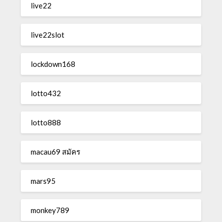
live22
live22slot
lockdown168
lotto432
lotto888
macau69 สมัคร
mars95
monkey789