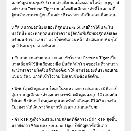
ตอบปัญหาแน่ๆครับ! เรากล่าวถึงเกมสล็อตออนไลน์จาก pgslot
อย่างเกม Fortune Tiger เกมสล็อตธีมเสือทองคำที่โชคลาภที่
ผู้คนจำนวนมากรู้จักเป็นอย่างดี เพราะว่านี่เป็นเกมสล็อตแบบ
3 รีล 3 แถวยอดนิยมเยอะที่สุดบน pgslot เลยก็ว่าได้ และใน
พาร์ทนี้ ผมจะพาทุกคนมาทำความรู้จักกับพี่เสือทองสุดหล่อเอง
ครับผม รับรองเลยว่า แจกโชคกันถ้วนหน้า ทำเงินแบบฟินๆได้
ทุกวี่วันแน่ๆ มาลองกันเลย!
• ธีมเกมมงคลกับส่วนประกอบเข้าใจง่าย: Fortune Tiger เป็น
เกมสล็อตที่ใช้ธีมเสือทอง ซึ่งเป็นสัตว์นำโชคของจีนที่ว่ากันว่า
จะนำพาความมั่งคั่งแล้วก็มั่งคั่งมาให้ มาพร้อมองค์ประกอบเกม
แบบ 3 รีล 3 แถวที่เข้าใจง่าย ไม่สลับซับซ้อนอีกด้วย
• ฟีพบร์สุ่มตัวคูณแบบใหม่: ในระหว่างการเล่นเกมจะมีฟีเจอร์
สุ่มปรากฎเสือทองคำออกมา มาพร้อมตัวคูณสูงสุด 10 เสมอกัน
ไปเลย ซึ่งมันจะไม่หยุดหมุนเลยครับถ้าเกิดคุณมิได้เงินรางวัล
รับรองว่าได้เงินรางวัลมากขึ้นเยอะแน่นอนครับผม
• ค่า RTP สูงถึง 96.81%: เกมสล็อตที่ดีควรจะมีค่า RTP สูงขึ้น
มากยิ่งกว่า 96% และ Fortune Tiger ก็ตีปัญหาข้อนี้แตก