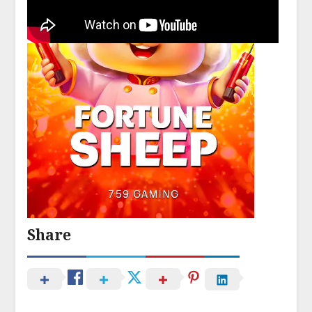
Share