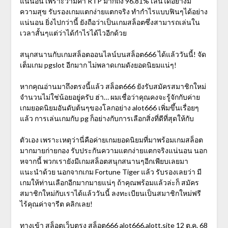
แน่นอน เพราะว่ามีค่า RTP มากถึง 96.81% เล่นได้อย่างมี
ความสุข รับรองเกมแตกง่ายแตกจริง ทำกำไรแบบฟินๆได้อย่าง
แน่นอน ยิ่งไปกว่านี้ ยังถือว่าเป็นเกมสล็อตซึ่งสามารถเล่นใน
เวลาสั้นๆแต่ว่าได้กำไรได้ไวอีกด้วย
สนุกสนานกับเกมสล็อตออนไลน์บนสล็อต666 ได้แล้ววันนี้! จัด
เต็มเกม pgslot อีกมาก ไม่พลาดเกมดังยอดนิยมแน่ๆ!
หากคุณอ่านมาถึงตรงนี้แล้ว สล็อต666 ยังรับสมัครสมาชิกใหม่
จำนวนไม่ใช่น้อยอยู่ครับ ฮ่า… ผมเชื่อว่าคุณคงจะรู้จักกับค่าย
เกมยอดนิยมอันดับต้นๆของโลกอย่าง alot666 เพิ่มขึ้นเรื่อยๆ
แล้ว การเล่นเกมกับ pg ก็อย่างกับการเลือกสิ่งที่ดีที่สุดให้กับ
ตัวเอง เพราะเหตุว่านี่คือค่ายเกมยอดนิยมที่มาพร้อมเกมสล็อต
มากมายก่ายกอง รับประกันความแตกง่ายแตกจริงแน่นอน นอก
หจากนี้ พวกเรายังมีเกมสล็อตสนุกสนานๆอีกเพียบเลยมา
แนะนำด้วย นอกจากเกม Fortune Tiger แล้ว รับรองเลยว่า มี
เกมให้ท่านเลือกอีกมากมายแน่ๆ ถ้าคุณพร้อมแล้วล่ะก็ สมัคร
สมาชิกใหม่กับเราได้แล้ววันนี้ ลงทะเบียนเป็นสมาชิกใหม่ฟรี
ไร้คุณค่าจารีต คลิกเลย!
ทางเข้า สล็อตเว็บตรง สล็อต666 alot666.alott.site 12 ต.ค. 68