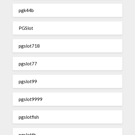
pgk44b
PGSlot
pgslot718
pgslot77
pgslot99
pgslot9999
pgslotfish
pgslotth