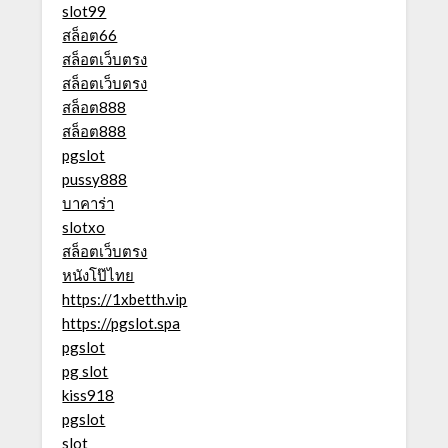
slot99
สล็อต66
สล็อตเว็บตรง
สล็อตเว็บตรง
สล็อต888
สล็อต888
pgslot
pussy888
บาคาร่า
slotxo
สล็อตเว็บตรง
หนังโป๊ไทย
https://1xbetth.vip
https://pgslot.spa
pgslot
pg slot
kiss918
pgslot
slot