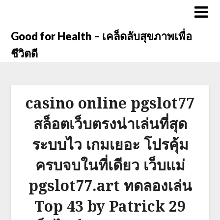
Good for Health – เคล็ดลับสุขภาพเพื่อ
ชีวิตดี
casino online pgslot77
สล็อตเว็บตรงน่าเล่นที่สุด
ระบบไว เกมเยอะ โปรคุ้ม
ครบจบในที่เดียว เว็บแม่
pgslot77.art ทดลองเล่น
Top 43 by Patrick 29