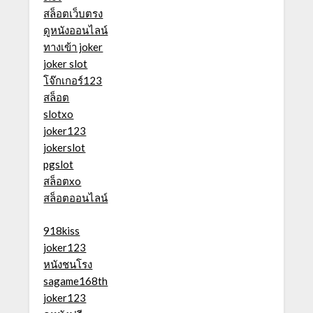
สล็อตเว็บตรง
ดูหนังออนไลน์
ทางเข้า joker
joker slot
โจ๊กเกอร์123
สล็อต
slotxo
joker123
jokerslot
pgslot
สล็อตxo
สล็อตออนไลน์
918kiss
joker123
หนังชนโรง
sagame168th
joker123