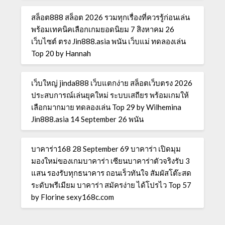
สล็อต888 สล็อต 2026 รวมทุกเรื่องที่ควรรู้ก่อนเล่น
พร้อมเทคนิคเลือกเกมยอดนิยม 7 สิงหาคม 26
เว็บไซต์ ตรง Jin888.asia พนัน เว็บแม่ ทดลองเล่น
Top 20 by Hannah
เว็บใหญ่ jinda888 เว็บแตกง่าย สล็อตเว็บตรง 2026
ประสบการณ์เล่นยุคใหม่ ระบบเสถียร พร้อมเกมให้
เลือกมากมาย ทดลองเล่น Top 29 by Wilhemina
Jin888.asia 14 September 26 พนัน
บาคาร่า168 28 September 69 บาคาร่า เปิดมุม
มองใหม่ของเกมบาคาร่า เซียนบาคาร่าตัวจริงรับ 3
แสน รองรับทุกธนาคาร ถอนเร็วทันใจ สัมผัสโต๊ะสด
ระดับพรีเมียม บาคาร่า สมัครง่าย ได้โปรไว Top 57
by Florine sexy168c.com