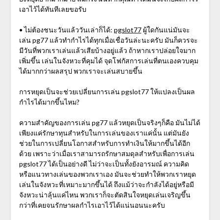
เอาไว้ได้ทันทีเลยขอรับ
• ไม่ต้องชนะวันแล้ววันเล่าก็ได้:
pgslot77
ผู้ใดกันแน่มันจะ
เล่น pg77 แล้วทำกำไรได้ทุกเมื่อเชื่อวันล่ะนะครับ มันก็ควรจะ
มีวันที่พวกเราเล่นแล้วเสียบ้างอยู่แล้ว ถ้าหากเราปล่อยใจมาก
เพิ่มขึ้น เล่นในจังหวะที่คุมได้ จุดโฟกัสการเล่นที่ตนเองควบคุม
ได้มากกว่าผลสรุป พวกเราจะเล่นสบายขึ้น
การหยุดเป็นจะช่วยเปลี่ยนการเล่น pgslot77 ให้แปลงเป็นผล
กำไรได้มากขึ้นไหม?
ความสำคัญของการเล่น pg77 แล้วหยุดเป็นจริงๆก็คือ มันไม่ได้
เพียงแค่รักษาทุนสำหรับในการเล่นของเราแค่นั้น แต่มันยัง
ช่วยในการเปลี่ยนโอกาสสำหรับการทำเงินให้มากขึ้นได้อีก
ด้วย เพราะว่าเมื่อเราสามารถรักษาสมดุลสำหรับเพื่อการเล่น
pgslot77 ได้เป็นอย่างดี ไม่ว่าจะเป็นทั้งยังอารมณ์ ความคิด
หรือแนวทางเล่นของพวกเราเอง มันจะช่วยทำให้พวกเราหยุด
เล่นในจังหวะที่เหมาะมากขึ้นได้ ถึงแม้ว่าจะกำลังได้อยู่หรือมี
จังหวะน่าลุ้นแค่ไหน พวกเราก็จะตัดสินใจหยุดเล่นเจริญขึ้น
กว่าที่เคยจนรักษาผลกำไรเอาไว้ได้แน่นอนนะครับ