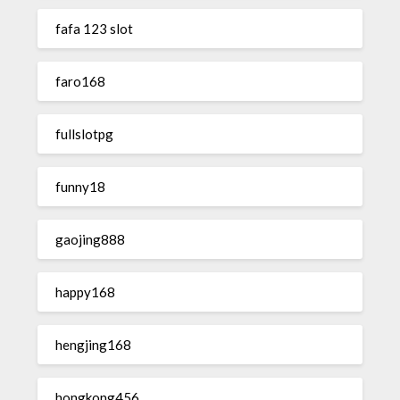
fafa 123 slot
faro168
fullslotpg
funny18
gaojing888
happy168
hengjing168
hongkong456