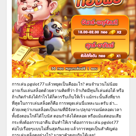
การเล่น pgslot77 แล้วหยุดเป็นคืออะไร? คนจำนวนไม่น้อย
อาจเริ่มเล่นสล็อตด้วยความคิดที่ว่า ถ้าเกิดมีทุนก็เล่นต่อได้ หรือ
ถ้าเกิดกำลังได้กำไรได้ก็ควรรีบเก็บให้เร็ว แม้กระนั้นสิ่งที่ยาก
ที่สุดในการเล่นสล็อตก็คือ การหยุดเล่นนี่แหละนะครับ ฮ่า…
ด้วยเหตุว่าเกมสล็อตเป็นเกมที่มีจังหวะปลุกอารมณ์ตลอดเวลา
ทั้งยังตอนใกล้ได้โบนัส ตอนกำลังได้ตลอด หรือแม้แต่ตอนเสีย
กระทั่งต้องการเอาคืน มันทำให้เราต้องการจะเล่น pgslot77
ต่อไปเรื่อยๆแบบไม่สิ้นสุดกันเลย แล้วการหยุดเป็นสำคัญต่อ
การเล่นสล็อตอย่างไร? มาหาคำตอบกันได้เลย!