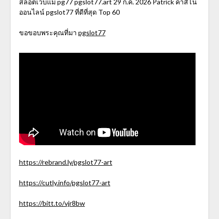
สล็อตเว็บแม่ pg77 pgslot77.art 29 ก.ค. 2026 Patrick คาสิโน
ออนไลน์ pgslot77 ที่ดีที่สุด Top 60
ขอขอบพระคุณที่มา
pgslot77
https://rebrand.ly/pgslot77-art
https://cutly.info/pgslot77-art
https://bitt.to/vjr8bw