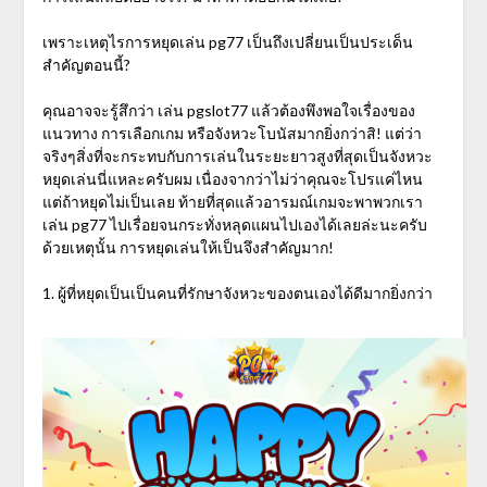
เพราะเหตุไรการหยุดเล่น pg77 เป็นถึงเปลี่ยนเป็นประเด็น
สำคัญตอนนี้?
คุณอาจจะรู้สึกว่า เล่น pgslot77 แล้วต้องพึงพอใจเรื่องของ
แนวทาง การเลือกเกม หรือจังหวะโบนัสมากยิ่งกว่าสิ! แต่ว่า
จริงๆสิ่งที่จะกระทบกับการเล่นในระยะยาวสูงที่สุดเป็นจังหวะ
หยุดเล่นนี่แหละครับผม เนื่องจากว่าไม่ว่าคุณจะโปรแค่ไหน
แต่ถ้าหยุดไม่เป็นเลย ท้ายที่สุดแล้วอารมณ์เกมจะพาพวกเรา
เล่น pg77 ไปเรื่อยจนกระทั่งหลุดแผนไปเองได้เลยล่ะนะครับ
ด้วยเหตุนั้น การหยุดเล่นให้เป็นจึงสำคัญมาก!
1. ผู้ที่หยุดเป็นเป็นคนที่รักษาจังหวะของตนเองได้ดีมากยิ่งกว่า