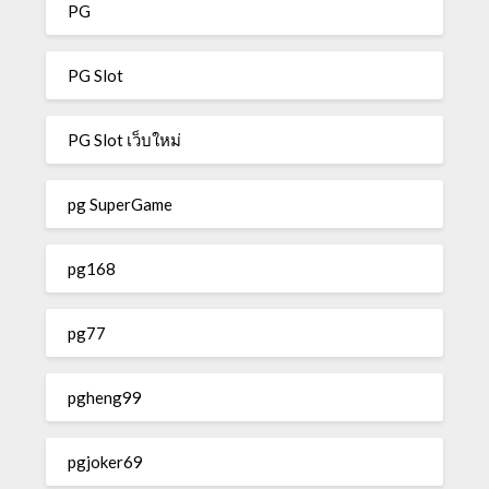
PG
PG Slot
PG Slot เว็บใหม่
pg SuperGame
pg168
pg77
pgheng99
pgjoker69