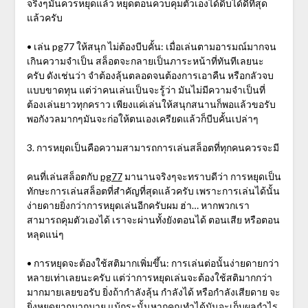
จริงๆมันควรหยุดแล้ว หยุดตอนควบคุมตัวเองได้ดิบได้ดีที่สุด
แล้วครับ
• เล่น pg77 ให้สนุก ไม่ต้องบีบคั้น: เมื่อเล่นตามอารมณ์มากจน
เกินความจำเป็น สล็อตจะกลายเป็นภาระหน้าที่ทันทีเลยนะ
ครับ ดังเช่นว่า จำต้องลุ้นตลอดจนต้องการเอาคืน หรือกลัวจบ
แบบขาดทุน แต่ว่าคนเล่นเป็นจะรู้ว่า มันไม่มีความจำเป็นที่
ต้องเล่นยาวทุกคราว เพียงแค่เล่นให้สนุกสนานก็พอแล้วขอรับ
พอกังวลมากๆมันจะก่อให้ตนเองเครียดแล้วก็บีบคั้นเปล่าๆ
3. การหยุดเป็นคือความสามารถการเล่นสล็อตที่ทุกคนควรจะมี
คนที่เล่นสล็อตกับ
pg77
มานานจริงๆจะทราบดีว่า การหยุดเป็น
ทักษะการเล่นสล็อตที่สำคัญที่สุดแล้วครับ เพราะการเล่นได้นั้น
ง่ายดายยิ่งกว่าการหยุดเล่นอีกครับผม ฮ่า… หากพวกเรา
สามารถคุมตัวเองได้ เราจะผ่านทั้งยังตอนได้ ตอนเสีย หรือตอน
หลุดแน่ๆ
• การหยุดจะต้องใช้สติมากเพิ่มขึ้น: การเล่นต่อนั้นง่ายดายกว่า
หลายเท่าเลยนะครับ แต่ว่าการหยุดเล่นจะต้องใช้สติมากกว่า
มากมายเลยขอรับ ยิ่งถ้ากำลังลุ้น กำลังได้ หรือกำลังเสียดาย จะ
ยิ่งหยุดยากมากมาย แม้กระนั้นหากคุณทำได้มันจะเก็บผลกำไร