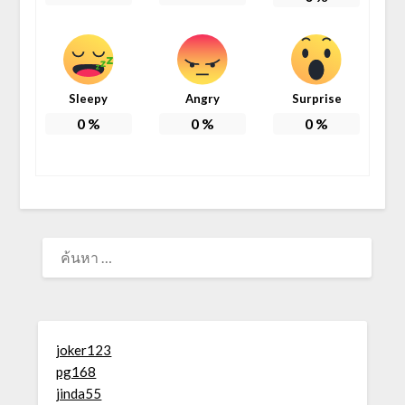
Sleepy
Angry
Surprise
0
%
0
%
0
%
joker123
pg168
jinda55