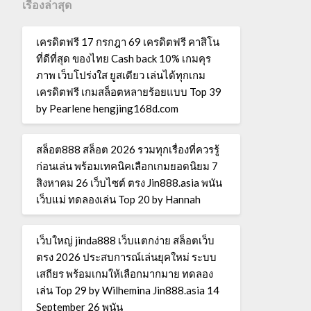
เรื่องล่าสุด
เครดิตฟรี 17 กรกฎา 69 เครดิตฟรี คาสิโน
ที่ดีที่สุด ของไทย Cash back 10% เกมคุร
ภาพ เว็บโปร่งใส ยูสเดียว เล่นได้ทุกเกม
เครดิตฟรี เกมสล็อตหลายร้อยแบบ Top 39
by Pearlene hengjing168d.com
สล็อต888 สล็อต 2026 รวมทุกเรื่องที่ควรรู้
ก่อนเล่น พร้อมเทคนิคเลือกเกมยอดนิยม 7
สิงหาคม 26 เว็บไซต์ ตรง Jin888.asia พนัน
เว็บแม่ ทดลองเล่น Top 20 by Hannah
เว็บใหญ่ jinda888 เว็บแตกง่าย สล็อตเว็บ
ตรง 2026 ประสบการณ์เล่นยุคใหม่ ระบบ
เสถียร พร้อมเกมให้เลือกมากมาย ทดลอง
เล่น Top 29 by Wilhemina Jin888.asia 14
September 26 พนัน