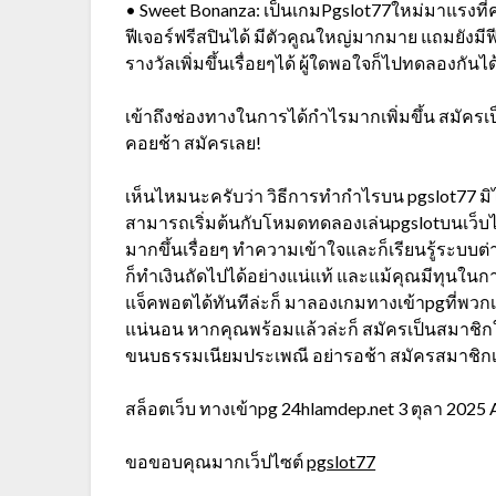
• Sweet Bonanza: เป็นเกมPgslot77ใหม่มาแรงที่ค
ฟีเจอร์ฟรีสปินได้ มีตัวคูณใหญ่มากมาย แถมยังมี
รางวัลเพิ่มขึ้นเรื่อยๆได้ ผู้ใดพอใจก็ไปทดลองกันได
เข้าถึงช่องทางในการได้กำไรมากเพิ่มขึ้น สมัครเ
คอยช้า สมัครเลย!
เห็นไหมนะครับว่า วิธีการทำกำไรบน pgslot77 มิได
สามารถเริ่มต้นกับโหมดทดลองเล่นpgslotบนเว็บไ
มากขึ้นเรื่อยๆ ทำความเข้าใจและก็เรียนรู้ระบบ
ก็ทำเงินถัดไปได้อย่างแน่แท้ และแม้คุณมีทุนในการ
แจ็คพอตได้ทันทีล่ะก็ มาลองเกมทางเข้าpgที่พวกเ
แน่นอน หากคุณพร้อมแล้วล่ะก็ สมัครเป็นสมาชิกให
ขนบธรรมเนียมประเพณี อย่ารอช้า สมัครสมาชิก
สล็อตเว็บ ทางเข้าpg 24hlamdep.net 3 ตุลา 202
ขอขอบคุณมากเว็ปไซต์
pgslot77