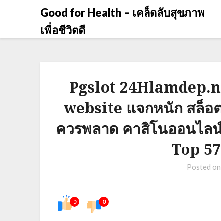
Good for Health – เคล็ดลับสุขภาพ
เพื่อชีวิตดี
Pgslot 24Hlamdep.ne
website แจกหนัก สล็อต 
ควรพลาด คาสิโนออนไลน์ 
Top 57
Posted o
0
0