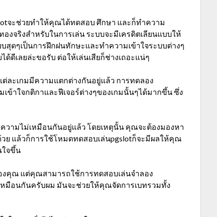
gslotจะช่วยทำให้คุณได้ทดสอบ ศึกษา และก็ทำความ
สียทองจริงสำหรับในการเล่น ระบบจะมีเครดิตเลียนแบบให้
หม่แบบสุดๆเป็นการฝึกฝนทักษะและทำความเข้าใจระบบต่างๆ
้ดีเลยล่ะขอรับ ต่อให้เล่นเสียก็ช่างเถอะแน่ๆ
7แต่ละเกมมีความแตกต่างกันอยู่แล้ว การทดลอง
มเข้าใจกติกาและฟีเจอร์ต่างๆของเกมนั้นๆได้มากขึ้น ซึ่ง
ความไม่เหมือนกันอยู่แล้ว โดยเหตุนั้น คุณจะต้องมองหา
้วย แล้วก็การใช้โหมดทดสอบเล่นpgslotก็จะมีผลให้คุณ
ใจขึ้น
ิงๆของคุณ แต่คุณสามารถใช้การทดสอบเล่นจำลอง
เหมือนกันครับผม มันจะช่วยให้คุณจัดการเบทรวมทั้ง