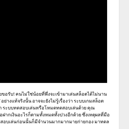
ขอรับ! คนไม่ใช่น้อยที่พึ่งจะเข้ามาเล่นสล็อตได้ไม่นาน
 อย่างแท้จริงนั้น อาจจะยังไม่รู้เรื่องว่า ระบบเกมสล็อต
รียกว่า ระบบทดสอบเล่นหรือโหมดทดสอบเล่นด้วย คุณ
ากเงินอะไรก็ตามทั้งหมดทั้งปวงอีกด้วย ซึ่งเหตุผลที่มือ
ดสอบเล่นก่อนนั้นก็มีจำนวนมากมากมายก่ายกอง มาทดล