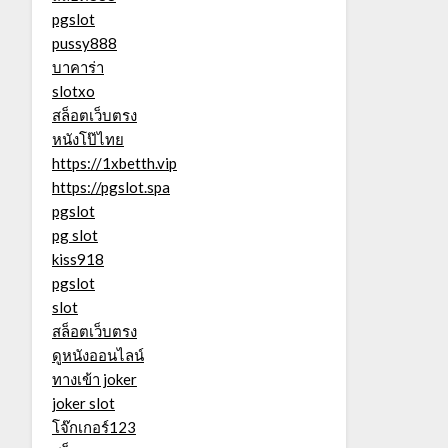
pgslot
pussy888
บาคาร่า
slotxo
สล็อตเว็บตรง
หนังโป๊ไทย
https://1xbetth.vip
https://pgslot.spa
pgslot
pg slot
kiss918
pgslot
slot
สล็อตเว็บตรง
ดูหนังออนไลน์
ทางเข้า joker
joker slot
โจ๊กเกอร์123