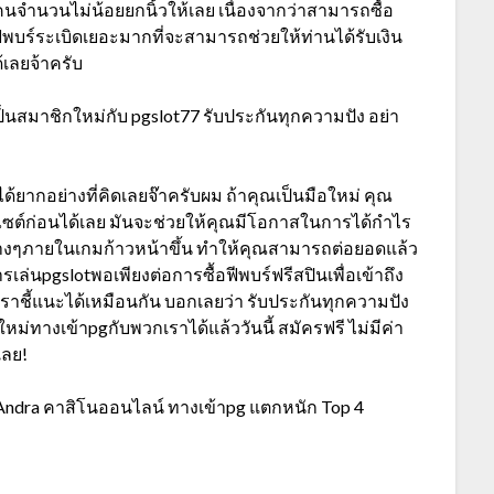
นจำนวนไม่น้อยยกนิ้วให้เลย เนื่องจากว่าสามารถซื้อ
ฟีพบร์ระเบิดเยอะมากที่จะสามารถช่วยให้ท่านได้รับเงิน
้เลยจ้าครับ
ป็นสมาชิกใหม่กับ pgslot77 รับประกันทุกความปัง อย่า
้ยากอย่างที่คิดเลยจ๊าครับผม ถ้าคุณเป็นมือใหม่ คุณ
ซต์ก่อนได้เลย มันจะช่วยให้คุณมีโอกาสในการได้กำไร
ต่างๆภายในเกมก้าวหน้าขึ้น ทำให้คุณสามารถต่อยอดแล้ว
เล่นpgslotพอเพียงต่อการซื้อฟีพบร์ฟรีสปินเพื่อเข้าถึง
ราชี้แนะได้เหมือนกัน บอกเลยว่า รับประกันทุกความปัง
ม่ทางเข้าpgกับพวกเราได้แล้ววันนี้ สมัครฟรี ไม่มีค่า
เลย!
5 Andra คาสิโนออนไลน์ ทางเข้าpg แตกหนัก Top 4