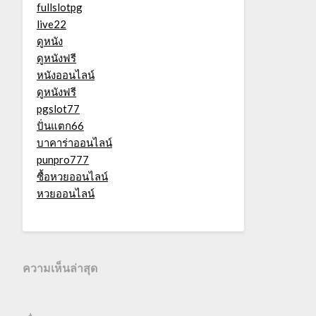
fullslotpg
live22
ดูหนัง
ดูหนังฟรี
หนังออนไลน์
ดูหนังฟรี
pgslot77
ปั่นแตก66
บาคาร่าออนไลน์
punpro777
ซื้อหวยออนไลน์
หวยออนไลน์
ความเห็นล่าสุด