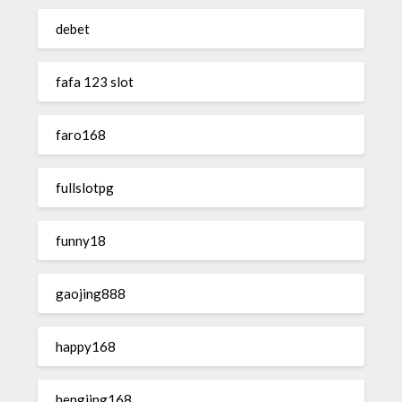
debet
fafa 123 slot
faro168
fullslotpg
funny18
gaojing888
happy168
hengjing168