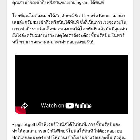
คุณสามารถเข้าถึงฟรีสปินของเกม pgslot ได้ทันที
โดยที่คุณไม่ต้องคอยให้สัญลักษณ์ Scatter หรือ Bonus ออกมา
เลยล่ะครับผม เข้าถึงฟรีสปินได้ทันที ซึ่งก็เป็นการเร่งจังหวะใน
การเข้าถึงรางวัลแจ็คพอตของเกมได้โดยทันที แล้วมันมีจุดเด่น
ยังไงล่ะครับผม? เพราะเหตุใดเราถึงจะต้องซื้อฟรีสปิน ในพาร์
ทนี้ พวกเราจะพาคุณมาหาคำตอบเองขอรับ!
• pgslotgolf เข้าฟีเจอร์โบนัสได้ในทันที: การซื้อฟรีสปินจะ
ทำให้คุณสามารถเข้าถึงฟีพบร์โบนัสได้ทันที ไม่ต้องคอยรอบ
ปกติเลยล่ะนะครับ ทำให้ท่านเข้าถึงเงินรางวัลเยอะขึ้น ตัวคูณ