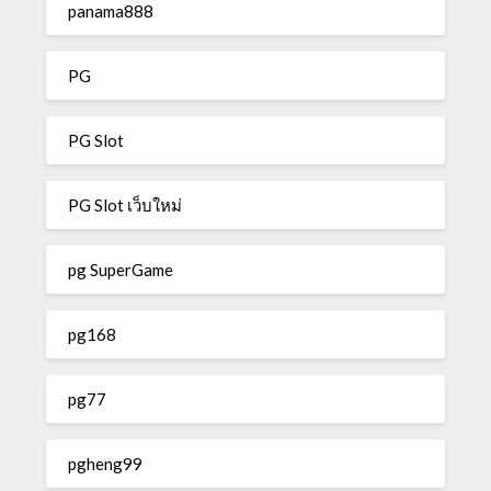
panama888
PG
PG Slot
PG Slot เว็บใหม่
pg SuperGame
pg168
pg77
pgheng99