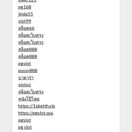
pg168
jinda55
slot99
สล็อต66
สล็อตเว็บตรง
สล็อตเว็บตรง
สล็อต888
สล็อต888
pgslot
pussy888
บาคาร่า
slotxo
สล็อตเว็บตรง
หนังโป๊ไทย
https://1xbetth.vip
https://pgslot.spa
pgslot
pg slot