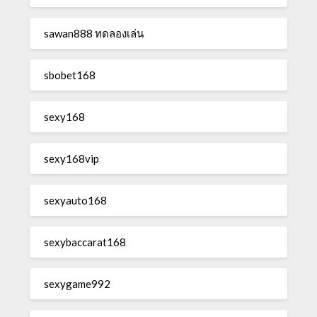
sawan888 ทดลองเล่น
sbobet168
sexy168
sexy168vip
sexyauto168
sexybaccarat168
sexygame992