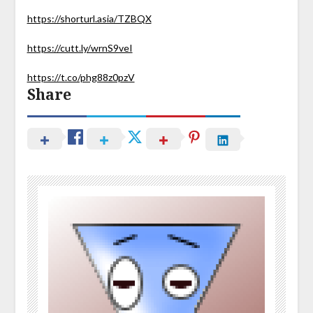
https://shorturl.asia/TZBQX
https://cutt.ly/wrnS9veI
https://t.co/phg88z0pzV
Share