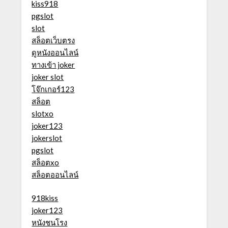
kiss918
pgslot
slot
สล็อตเว็บตรง
ดูหนังออนไลน์
ทางเข้า joker
joker slot
โจ๊กเกอร์123
สล็อต
slotxo
joker123
jokerslot
pgslot
สล็อตxo
สล็อตออนไลน์
918kiss
joker123
หนังชนโรง