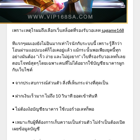
เพราะเหตุไรผมถึงเลือกเว็บสล็อตที่รองรับวอเลท
sagame168
ทีแรกๆผมเองยังไม่อินมากเท่าไรนักกับระบบนี้ เพราะรู้สึกว่า
โอนผ่านแอปแบงค์ก็โอเคอยู่แล้ว แม้กระนั้นพอเพียงยุคนี้ทุก
อย่างมันต้อง “เร็ว ง่าย และไม่ยุ่งยาก” เว็บที่รองรับวอเลทก็เลย
ตอบโจทย์สุดๆโดยเฉพาะคนที่ไม่ได้อยากใช้บัญชีธนาคารผูก
กับเว็บไซต์
• จากประสบการณ์ส่วนตัว สิ่งที่เห็นกระจ่างที่สุดเป็น
• ฝากเงินเร็วมาก ไม่ถึง 10 วินาที ยอดเข้าทันที
• ไม่ต้องง้อบัญชีธนาคาร ใช้เบอร์วอเลทก็พอ
• เหมาะกับผู้ที่ต้องการเก็บความเป็นส่วนตัว ไม่จำเป็นต้องเปิด
เผยข้อมูลบัญชี