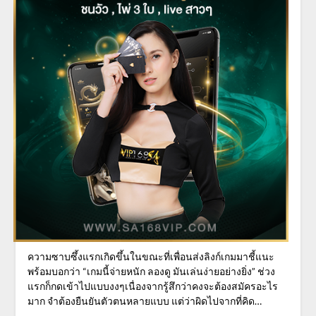
ความซาบซึ้งแรกเกิดขึ้นในขณะที่เพื่อนส่งลิงก์เกมมาชี้แนะ
พร้อมบอกว่า “เกมนี้จ่ายหนัก ลองดู มันเล่นง่ายอย่างยิ่ง” ช่วง
แรกก็กดเข้าไปแบบงงๆเนื่องจากรู้สึกว่าคงจะต้องสมัครอะไร
มาก จำต้องยืนยันตัวตนหลายแบบ แต่ว่าผิดไปจากที่คิด…