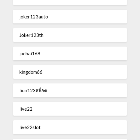
joker123auto
Joker123th
judhai168
kingdom66
lion123สล็อต
live22
live22slot