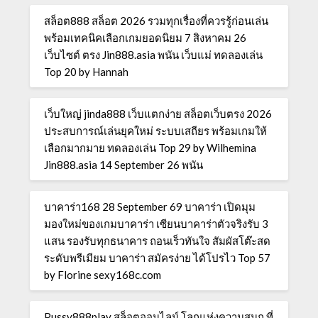
สล็อต888 สล็อต 2026 รวมทุกเรื่องที่ควรรู้ก่อนเล่น
พร้อมเทคนิคเลือกเกมยอดนิยม 7 สิงหาคม 26
เว็บไซต์ ตรง Jin888.asia พนัน เว็บแม่ ทดลองเล่น
Top 20 by Hannah
เว็บใหญ่ jinda888 เว็บแตกง่าย สล็อตเว็บตรง 2026
ประสบการณ์เล่นยุคใหม่ ระบบเสถียร พร้อมเกมให้
เลือกมากมาย ทดลองเล่น Top 29 by Wilhemina
Jin888.asia 14 September 26 พนัน
บาคาร่า168 28 September 69 บาคาร่า เปิดมุม
มองใหม่ของเกมบาคาร่า เซียนบาคาร่าตัวจริงรับ 3
แสน รองรับทุกธนาคาร ถอนเร็วทันใจ สัมผัสโต๊ะสด
ระดับพรีเมียม บาคาร่า สมัครง่าย ได้โปรไว Top 57
by Florine sexy168c.com
Pussy888play สล็อตออนไลน์ โลกแห่งความสนุก ที่