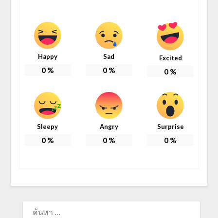
Happy
Sad
Excited
0
%
0
%
0
%
Sleepy
Angry
Surprise
0
%
0
%
0
%