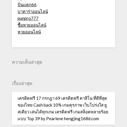
ปั่นแตก66
บาคาร่าออนไลน์
punpro777
ซื้อหวยออนไลน์
หวยออนไลน์
ความเห็นล่าสุด
เรื่องล่าสุด
เครดิตฟรี 17 กรกฎา 69 เครดิตฟรี คาสิโน ที่ดีที่สุด
ของไทย Cash back 10% เกมคุรภาพ เว็บโปร่งใส ยู
สเดียว เล่นได้ทุกเกม เครดิตฟรี เกมสล็อตหลายร้อย
แบบ Top 39 by Pearlene hengjing168d.com