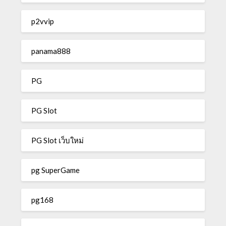
p2vvip
panama888
PG
PG Slot
PG Slot เว็บใหม่
pg SuperGame
pg168