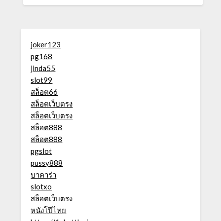
joker123
pg168
jinda55
slot99
สล็อต66
สล็อตเว็บตรง
สล็อตเว็บตรง
สล็อต888
สล็อต888
pgslot
pussy888
บาคาร่า
slotxo
สล็อตเว็บตรง
หนังโป๊ไทย